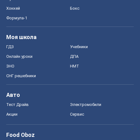
Хоккей
Бокс
Формула-1
Моя школа
ГДЗ
Учебники
Онлайн уроки
ДПА
ЗНО
НМТ
СНГ решебники
Авто
Тест Драйв
Электромобили
Акции
Сервис
Food Oboz