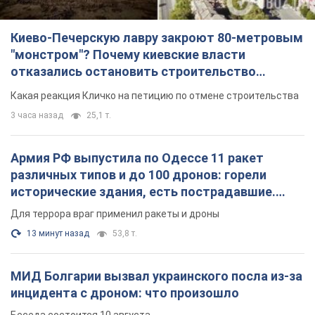
Киево-Печерскую лавру закроют 80-метровым
"монстром"? Почему киевские власти
отказались остановить строительство
небоскреба "московского верующего"
Какая реакция Кличко на петицию по отмене строительства
3 часа назад
25,1 т.
Армия РФ выпустила по Одессе 11 ракет
различных типов и до 100 дронов: горели
исторические здания, есть пострадавшие.
Фото и видео
Для террора враг применил ракеты и дроны
13 минут назад
53,8 т.
МИД Болгарии вызвал украинского посла из-за
инцидента с дроном: что произошло