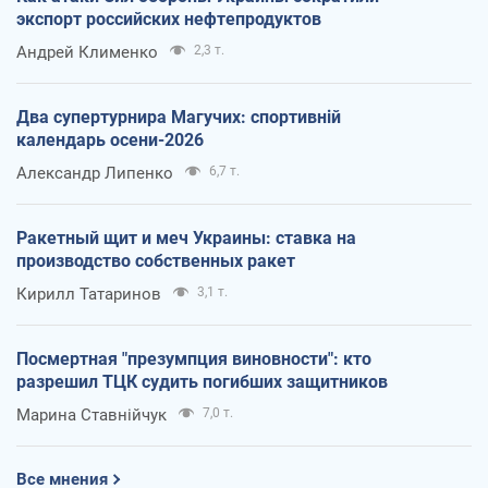
экспорт российских нефтепродуктов
Андрей Клименко
2,3 т.
Два супертурнира Магучих: спортивній
календарь осени-2026
Александр Липенко
6,7 т.
Ракетный щит и меч Украины: ставка на
производство собственных ракет
Кирилл Татаринов
3,1 т.
Посмертная "презумпция виновности": кто
разрешил ТЦК судить погибших защитников
Марина Ставнійчук
7,0 т.
Все мнения