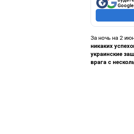
Google
За ночь на 2 и
никаких успех
украинские защ
врага с нескол