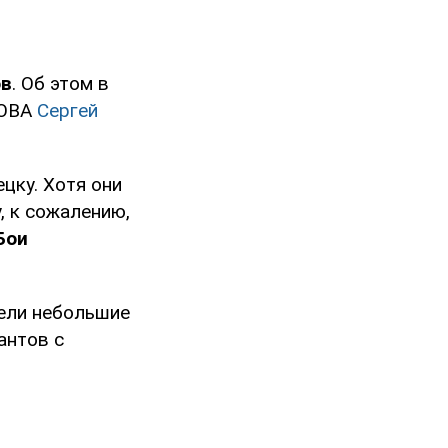
ов
. Об этом в
 ОВА
Сергей
цку. Хотя они
, к сожалению,
Бои
вели небольшие
антов с