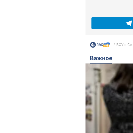
ВСУ в Сев
Важное