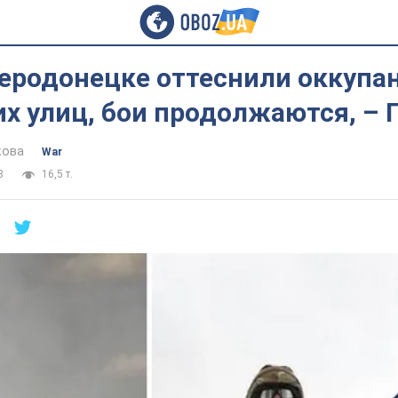
еродонецке оттеснили оккупан
х улиц, бои продолжаются, – 
кова
War
8
16,5 т.