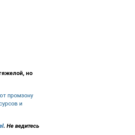
тяжелой, но
ют промзону
сурсов и
el
. Не ведитесь