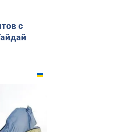
тов с
Гайдай