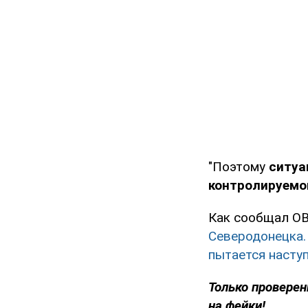
"Поэтому
ситуа
контролируемо
Как сообщал O
Северодонецка.
пытается наступ
Только проверен
на фейки!