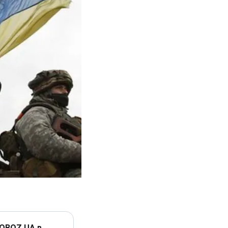
 OBOZ.UA в