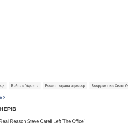
ецк
Война в Украине
Россия - страна-агрессор
Вооруженные Силы У
а