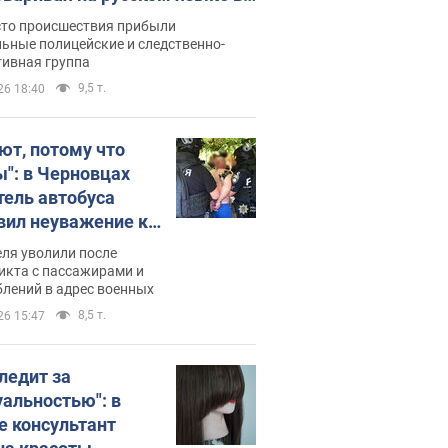
рутке: полиция составила
сто происшествия прибыли
нистративный протокол.
ьные полицейские и следственно-
тивная группа
о
9,5 т.
26 18:40
ют, потому что
ы": в Черновцах
тель автобуса
вил неуважение к
инским военным и
ля уволили после
тился за это.
икта с пассажирами и
лений в адрес военных
о
8,5 т.
26 15:47
следит за
уальностью": в
е консультант