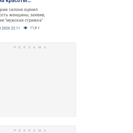
на красоты
рбил женщину
дник салона оценил
е химиотерапии,
ость женщины, заявив,
нее "мужская стрижка"
орелся скандал.
11,9 т.
8.2026 22:11