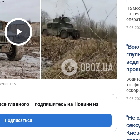
марш
На ме
адми
патрул
опера
Виде
7.08.20
Play Video
"Вою
глуп
води
проя
укра
Водите
попла
конфл
оскорб
Виде
7.08.20
рсе главного – подпишитесь на Новини на
"Не 
Подписаться
секс
Киев