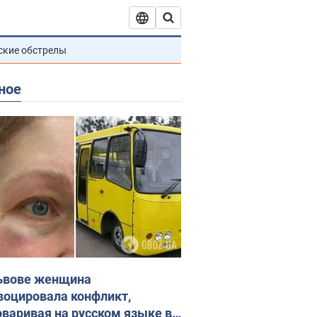
ские обстрелы
ное
ьвове женщина
воцировала конфликт,
оваривая на русском языке в