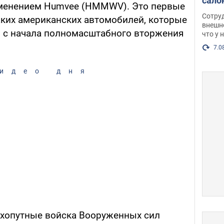
сало
именением Humvee (HMMWV). Это первые
оско
Сотру
ких американских автомобилей, которые
посл
внешн
, с начала полномасштабного вторжения
что у 
разг
Фото
7.0
идео дня
ухопутные войска Вооруженных сил