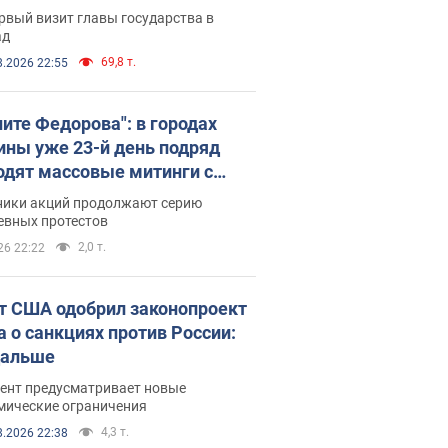
рвый визит главы государства в
ад
69,8 т.
8.2026 22:55
ните Федорова": в городах
ины уже 23-й день подряд
одят массовые митинги с
атами. Фото и видео
ники акций продолжают серию
евных протестов
2,0 т.
26 22:22
т США одобрил законопроект
а о санкциях против России:
дальше
ент предусматривает новые
мические ограничения
4,3 т.
8.2026 22:38