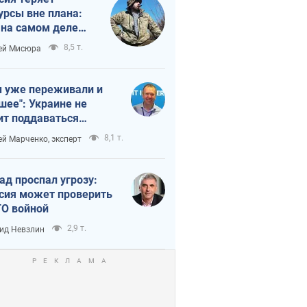
урсы вне плана:
 на самом деле
тует темп войны
8,5 т.
ей Мисюра
 уже переживали и
шее": Украине не
ит поддаваться
аянию из-за
8,1 т.
ей Марченко, эксперт
етного террора
ад проспал угрозу:
сия может проверить
О войной
2,9 т.
ид Невзлин