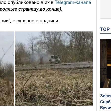
ыло опубликовано в их в
Telegram-канале
ролльте страницу до конца).
вии", – сказано в подписи.
TO
Зеле
Серб
Вучи