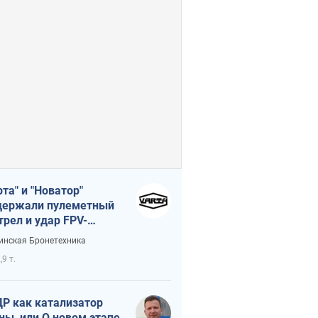
рта" и "Новатор"
ержали пулеметный
трел и удар FPV-
на, сохранив жизнь
инская Бронетехника
церу ВСУ
,9 т.
Р как катализатор
ны, или О новом этапе