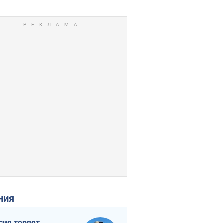
ения
сия теряет