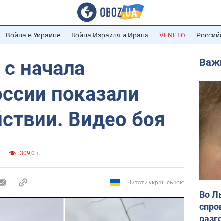
Война в Украине
Война Израиля и Ирана
VENETO
Россий
Важ
 с начала
оссии показали
ствии. Видео боя
309,0 т.
Читати українською
Во Л
спро
разг