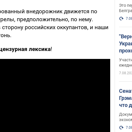
Это пе
ированный внедорожник движется по
Белгр
релы, предположительно, по нему.
7.0
 сторону российских оккупантов, и наши
онь.
"Вер
Укра
ецензурная лексика
!
прох
плак
Участ
ежедн
7.08.20
Сена
Грэм
что 
Докум
эконо
7.0