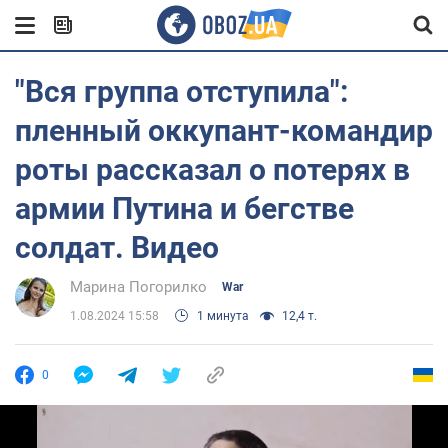
"Вся группа отступила":
пленный оккупант-командир
роты рассказал о потерях в
армии Путина и бегстве
солдат. Видео
Марина Погорилко
War
1.08.2024 15:58
1 минута
12,4 т.
0