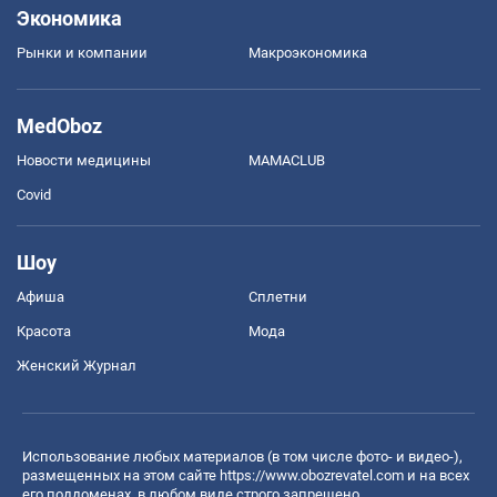
Экономика
Рынки и компании
Mакроэкономика
MedOboz
Новости медицины
MAMACLUB
Covid
Шоу
Афиша
Сплетни
Красота
Мода
Женский Журнал
Использование любых материалов (в том числе фото- и видео-),
размещенных на этом сайте
https://www.obozrevatel.com
и на всех
его поддоменах, в любом виде строго запрещено.