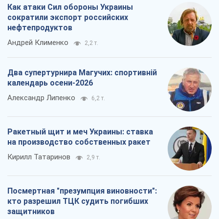
Как атаки Сил обороны Украины
сократили экспорт российских
нефтепродуктов
Андрей Клименко
2,2 т.
Два супертурнира Магучих: спортивній
календарь осени-2026
Александр Липенко
6,2 т.
Ракетный щит и меч Украины: ставка
на производство собственных ракет
Кирилл Татаринов
2,9 т.
Посмертная "презумпция виновности":
кто разрешил ТЦК судить погибших
защитников