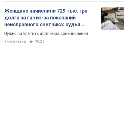
Женщине начислили 729 тыс. грн
долга за газ из-за показаний
неисправного счетчика: судья
вынес неожиданное решение
Нужно ли платить долг из-за доначисления
3 часа назад
30,2 т.