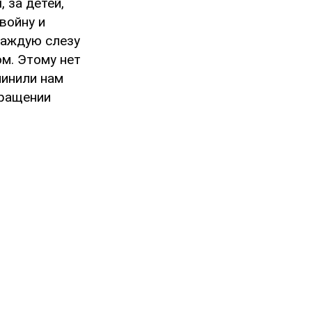
 за детей,
войну и
каждую слезу
м. Этому нет
чинили нам
бращении