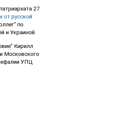
патриархата 27
и от русской
оллег" по
й и Украиной.
овие" Кирилл
ви Московского
кефалии УПЦ