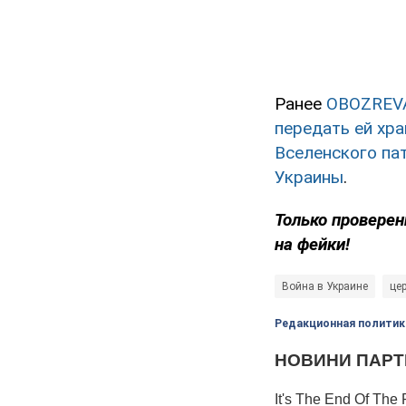
Ранее
OBOZREV
передать ей хр
Вселенского па
Украины
.
Только проверен
на фейки!
Война в Украине
це
Редакционная политик