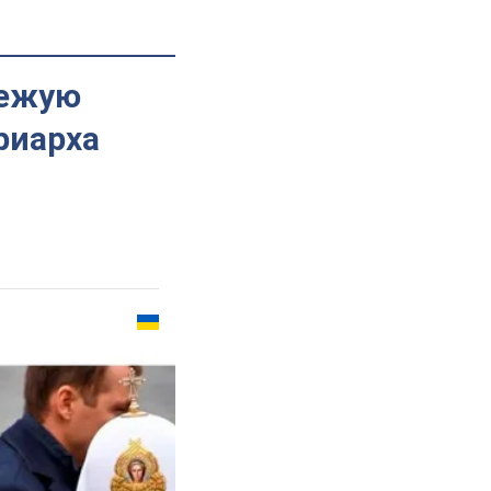
вежую
риарха