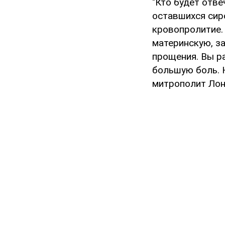
"Кто будет отве
оставшихся сиро
кровопролитие.
материнскую, з
прощения. Вы р
большую боль. 
митрополит Лон