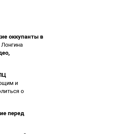
кие оккупанты в
 Лонгина
део,
ПЦ
ющим и
олиться о
ие перед