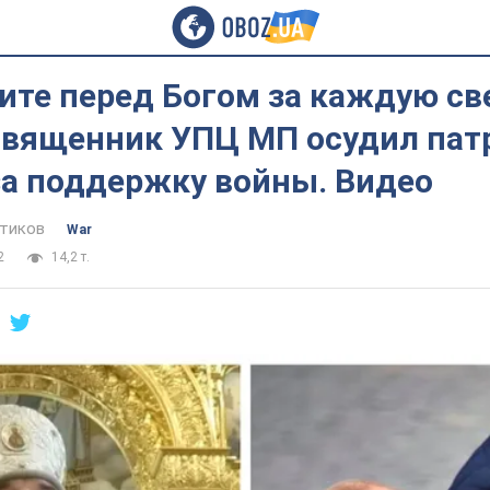
тите перед Богом за каждую с
 священник УПЦ МП осудил пат
за поддержку войны. Видео
тиков
War
2
14,2 т.