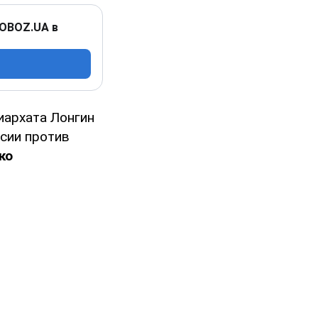
 OBOZ.UA в
иархата Лонгин
сии против
ко