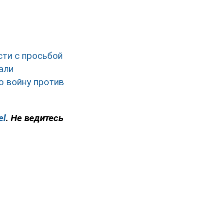
сти с просьбой
али
о войну против
el
. Не ведитесь