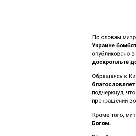
По словам митр
Украине бомбят
опубликовано 
доскролльте до
Обращаясь к Кир
благословляет 
подчеркнул, чт
прекращении вой
Кроме того, ми
Богом.