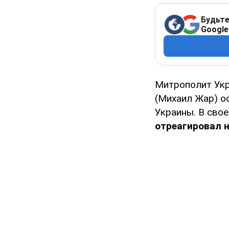
Будьте
Google
Митрополит Укр
(Михаил Жар) о
Украины. В сво
отреагировал 