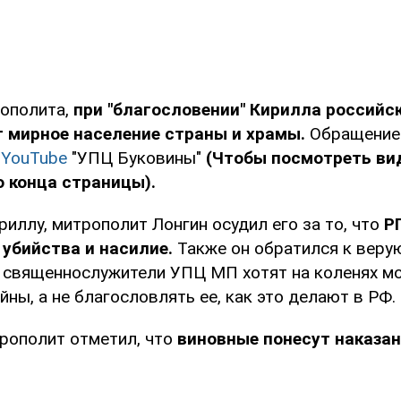
ополита,
при "благословении" Кирилла российс
 мирное население страны и храмы.
Обращение
в
YouTube
"УПЦ Буковины"
(Чтобы посмотреть ви
 конца страницы).
иллу, митрополит Лонгин осудил его за то, что
Р
убийства и насилие.
Также он обратился к веру
о священнослужители УПЦ МП хотят на коленях м
ны, а не благословлять ее, как это делают в РФ.
трополит отметил, что
виновные понесут наказан