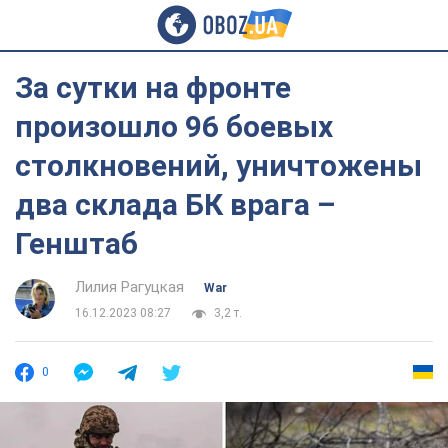
За сутки на фронте
произошло 96 боевых
столкновений, уничтожены
два склада БК врага –
Генштаб
Лилия Рагуцкая
War
16.12.2023 08:27
3,2 т.
0