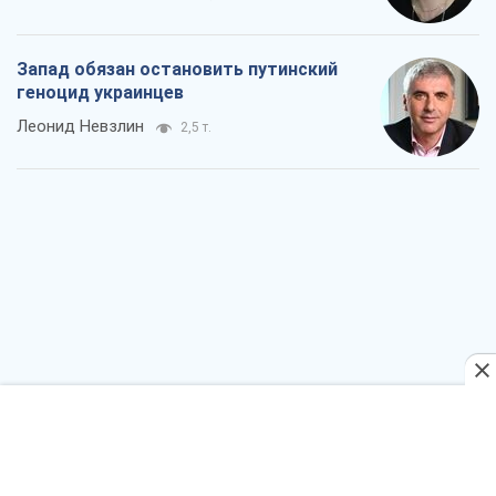
Запад обязан остановить путинский
геноцид украинцев
Леонид Невзлин
2,5 т.
Посмотрим в зубы дареному коню: