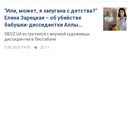
"Или, может, я запугана с детства?"
Елена Зарецкая – об убийстве
бабушки-диссидентки Аллы
Горской, критике сына Стуса и
OBOZ.UA встретился с внучкой художницы-
бегстве в Португалию с пятью
диссидентки в Лиссабоне
детьми
5.08.2026 04:00
25,7 т.