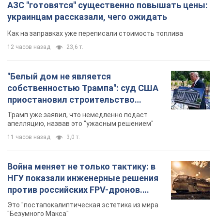
АЗС "готовятся" существенно повышать цены:
украинцам рассказали, чего ожидать
Как на заправках уже переписали стоимость топлива
12 часов назад
23,6 т.
"Белый дом не является
собственностью Трампа": суд США
приостановил строительство
бального зала стоимостью 400 млн
Трамп уже заявил, что немедленно подаст
долларов
апелляцию, назвав это "ужасным решением"
11 часов назад
3,0 т.
Война меняет не только тактику: в
НГУ показали инженерные решения
против российских FPV-дронов.
Фото
Это "постапокалиптическая эстетика из мира
"Безумного Макса"