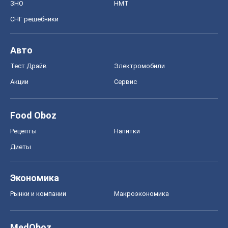
ЗНО
НМТ
СНГ решебники
Авто
Тест Драйв
Электромобили
Акции
Сервис
Food Oboz
Рецепты
Напитки
Диеты
Экономика
Рынки и компании
Mакроэкономика
MedOboz