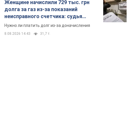
Женщине начислили 729 тыс. грн
долга за газ из-за показаний
неисправного счетчика: судья
вынес неожиданное решение
Нужно ли платить долг из-за доначисления
8.08.2026 14:43
31,7 т.