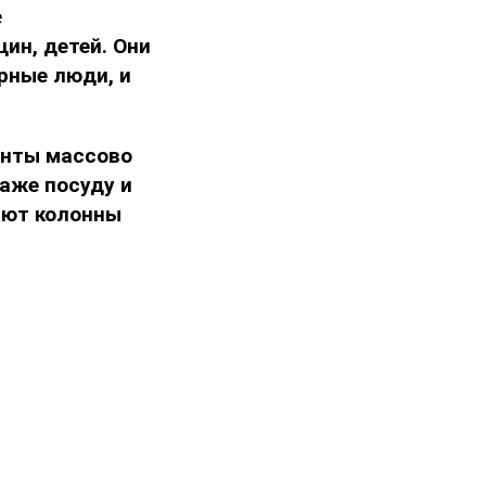
е
ин, детей. Они
рные люди, и
анты массово
аже посуду и
ают колонны