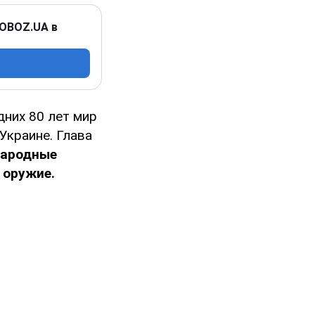
 OBOZ.UA в
дних 80 лет мир
Украине. Глава
народные
 оружие.