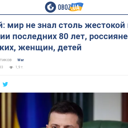
: мир не знал столь жестокой
и последних 80 лет, россиян
ких, женщин, детей
тиков
War
33
1,9 т.