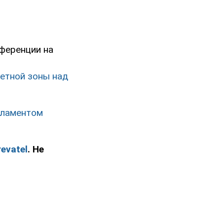
ференции на
етной зоны над
рламентом
evatel
. Не