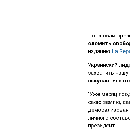
По словам през
сломить свобо
изданию
La Repu
Украинский лид
захватить нашу 
оккупанты сто
"Уже месяц про
свою землю, сво
деморализован.
личного состава
президент.