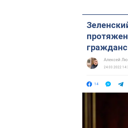
Зеленский
протяжени
гражданс
Алексей Лю
24.03.2022 14:
14