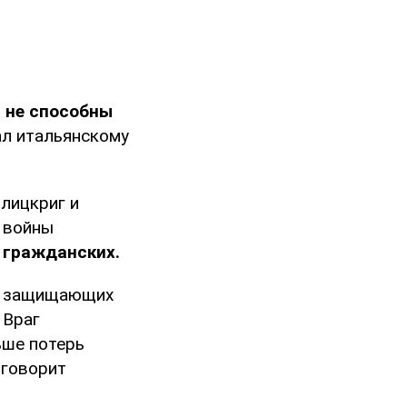
 не способны
ал итальянскому
лицкриг и
т войны
 гражданских.
в, защищающих
 Враг
ьше потерь
 говорит