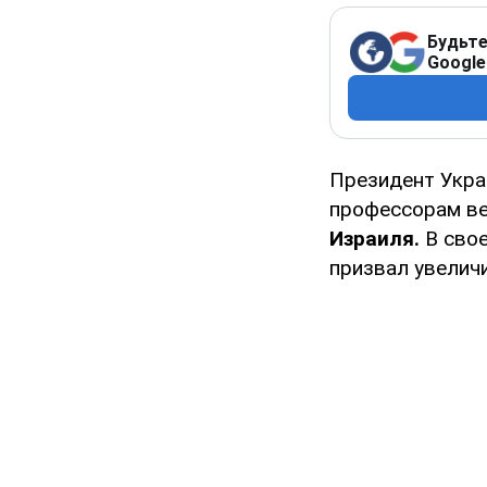
Будьте
Google
Президент Укр
профессорам ве
Израиля.
В свое
призвал увелич