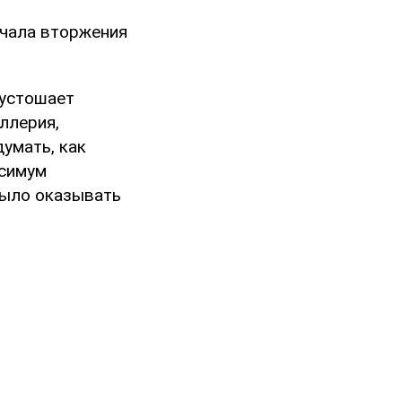
чала вторжения
пустошает
ллерия,
умать, как
ксимум
было оказывать