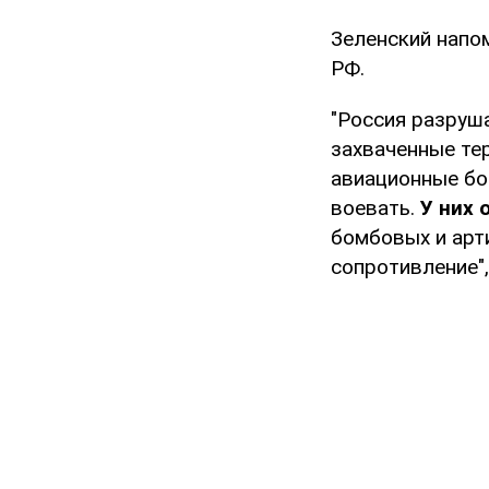
Зеленский напо
РФ.
"Россия разруша
захваченные те
авиационные бо
воевать.
У них 
бомбовых и арт
сопротивление",