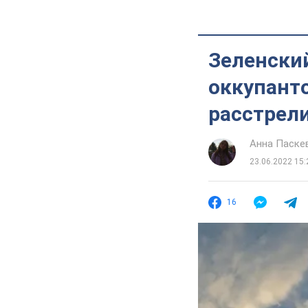
Зеленский
оккупанто
расстрел
Анна Паске
23.06.2022 15:
16