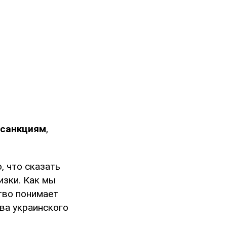
 санкциям
,
, что сказать
изки. Как мы
тво понимает
ава украинского