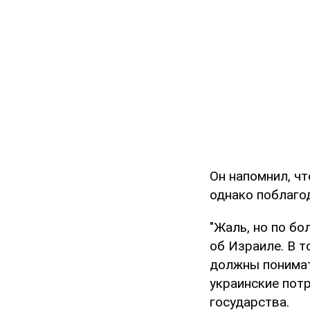
Он напомнил, ч
однако поблаго
"Жаль, но по бо
об Израиле. В т
должны понимат
украинские пот
государства.