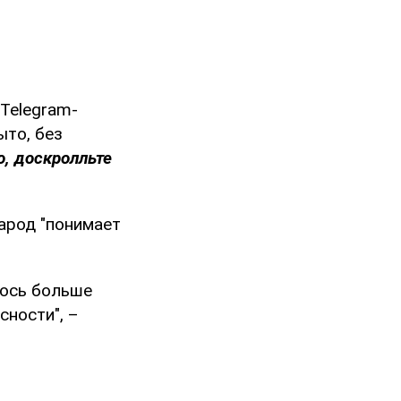
Telegram-
ыто, без
о, доскролльте
народ "понимает
лось больше
сности", –