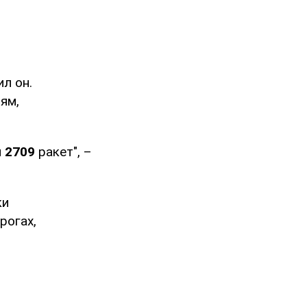
л он.
ям,
и
2709
ракет", –
ки
рогах,