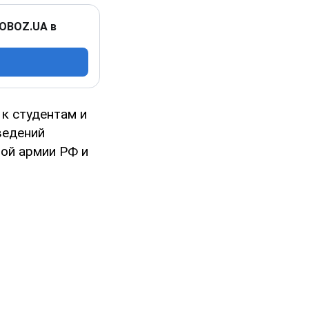
 OBOZ.UA в
к студентам и
ведений
ной армии РФ и