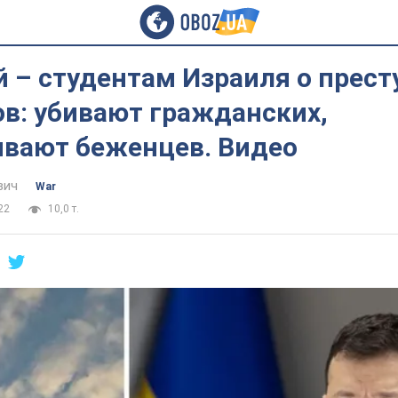
 – студентам Израиля о прест
в: убивают гражданских,
ивают беженцев. Видео
вич
War
22
10,0 т.