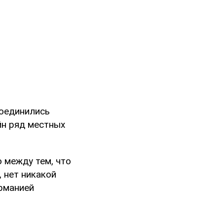
соединились
йн ряд местных
 между тем, что
 нет никакой
ерманией