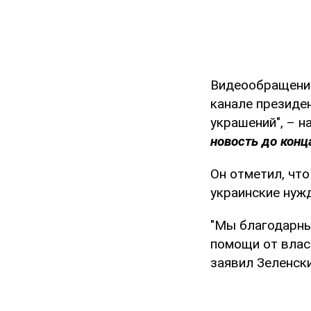
Видеообращен
канале президен
украшений", – н
новость до конца
Он отметил, что
украинские нужд
"Мы благодарны
помощи от власт
заявил Зеленски