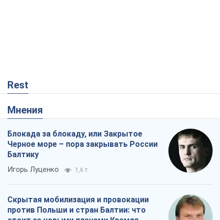
Мнения
Блокада за блокаду, или Закрытое
Черное море – пора закрывать России
Балтику
Игорь Луценко
1,6 т.
Скрытая мобилизация и провокации
против Польши и стран Балтии: что
стоит за новыми планами Кремля
Вадим Денисенко
2,6 т.
От Patriot до стратегии победы: что
мешает Украине закрыть небо и как
завершить войну
Игорь Яковенко
186