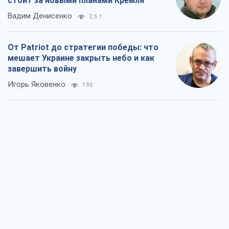
Украина в пятом дивизионе: что
происходит в женском хоккее
Александр Чеканов
15
"Роттердам+": повторяющаяся ошибка
прокурора