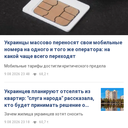
Мобильные тарифы достигли критического предела
9.08.2026 23:48
68,2 т.
Украинцев планируют отселять из
квартир: "слуга народа" рассказала,
кто будет принимать решение о
сносе домов
Зачем жилища украинцев хотят сносить
9.08.2026 23:18
60,7 т.
Украинцы массово покупают
дорогие новые авто: сколько стоит
самая популярная модель
Какие марки авто предпочитают приобретать
жители Украины
9.08.2026 22:48
38,8 т.