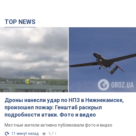
Дроны нанесли удар по НПЗ в Нижнекамске,
произошел пожар: Генштаб раскрыл
подробности атаки. Фото и видео
Местные жители активно публиковали фото и видео
11 минут назад
5,7 т.
Разрушены дома: в Харьковской области в
результате вражеской атаки погибли пять
человек. Фото
Правоохранители документируют последствия атаки и
фиксируют военное преступление
22 минуты назад
1,1 т.