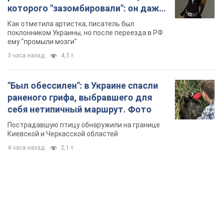
которого "зазомбировали": он даже
русского не знал, а теперь хочет
Как отметила артистка, писатель был
геноцида украинцев
поклонником Украины, но после переезда в РФ
ему "промыли мозги"
3 часа назад
4,3 т.
"Был обессилен": в Украине спасли
раненого грифа, выбравшего для
себя нетипичный маршрут. Фото
Пострадавшую птицу обнаружили на границе
Киевской и Черкасской областей
4 часа назад
2,1 т.