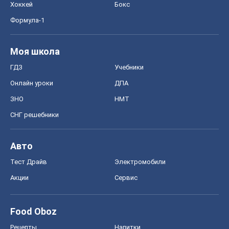
Хоккей
Бокс
Формула-1
Моя школа
ГДЗ
Учебники
Онлайн уроки
ДПА
ЗНО
НМТ
СНГ решебники
Авто
Тест Драйв
Электромобили
Акции
Сервис
Food Oboz
Рецепты
Напитки