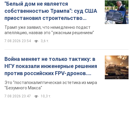
"Белый дом не является
собственностью Трампа": суд США
приостановил строительство
бального зала стоимостью 400 млн
Трамп уже заявил, что немедленно подаст
долларов
апелляцию, назвав это "ужасным решением"
7.08.2026 23:54
3,6 т.
Война меняет не только тактику: в
НГУ показали инженерные решения
против российских FPV-дронов.
Фото
Это "постапокалиптическая эстетика из мира
"Безумного Макса"
7.08.2026 23:47
10,3 т.