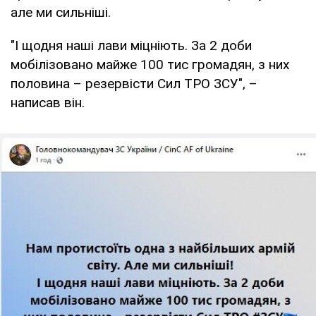
але ми сильніші.
"І щодня наші лави міцніють. За 2 доби
мобілізовано майже 100 тис громадян, з них
половина – резервісти Сил ТРО ЗСУ", –
написав він.