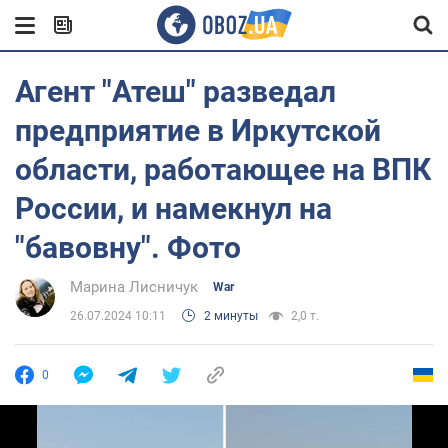
Агент "Атеш" разведал
предприятие в Иркутской
области, работающее на ВПК
России, и намекнул на
"бавовну". Фото
Марина Лисничук
War
26.07.2024 10:11
2 минуты
2,0 т.
0