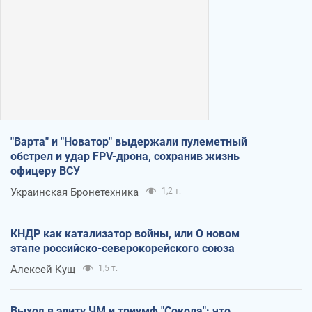
"Варта" и "Новатор" выдержали пулеметный
обстрел и удар FPV-дрона, сохранив жизнь
офицеру ВСУ
Украинская Бронетехника
1,2 т.
КНДР как катализатор войны, или О новом
этапе российско-северокорейского союза
Алексей Кущ
1,5 т.
Выход в элиту ЧМ и триумф "Сокола": что