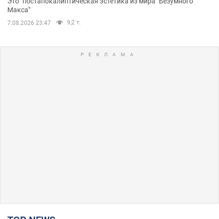
Это "постапокалиптическая эстетика из мира "Безумного
Макса"
9,2 т.
7.08.2026 23:47