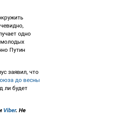
 окружить
очевидно,
лучает одно
ч молодых
нно Путин
ус заявил, что
союза до весны
д ли будет
и
Viber
. Не