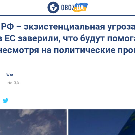
 РФ – экзистенциальная угроз
в ЕС заверили, что будут помог
несмотря на политические про
ч
War
1
3,5 т.