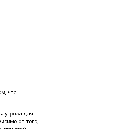
м, что
ая угроза для
исимо от того,