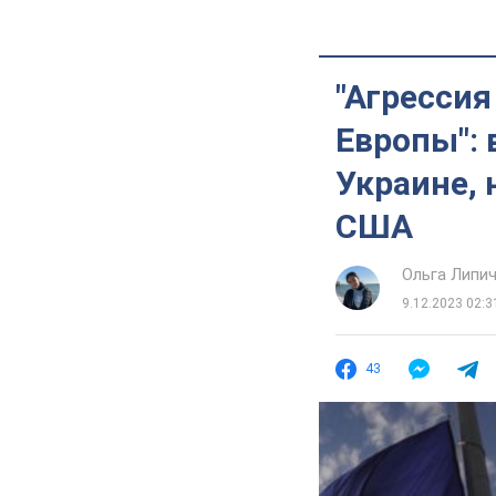
"Агрессия
Европы": 
Украине, 
США
Ольга Липи
9.12.2023 02:3
43