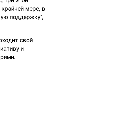
, при этой
 крайней мере, в
ную поддержку",
оходит свой
иативу и
ерями.