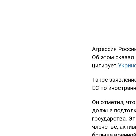
Агрессия Росси
Об этом сказал
цитирует
Укрин
Такое заявлени
ЕС по иностран
Он отметил, что
должна подтолк
государства. Эт
членстве, акти
больше военной