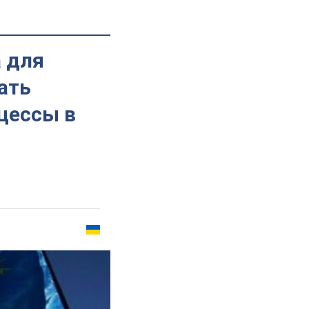
а для
ать
цессы в