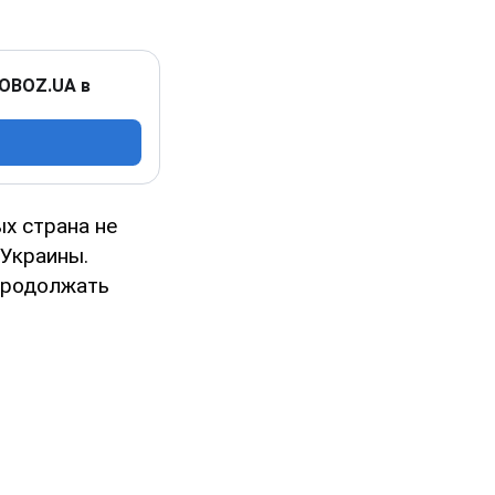
 OBOZ.UA в
х страна не
 Украины.
 продолжать