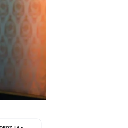
 OBOZ.UA в