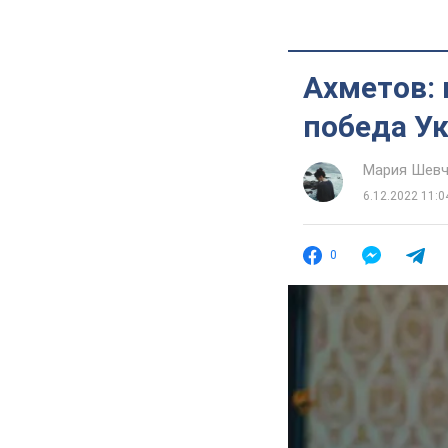
Ахметов: 
победа У
Мария Шевч
6.12.2022 11:0
0