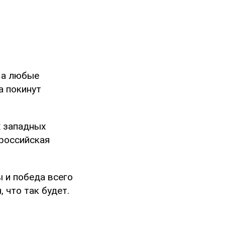
, а любые
а покинут
х западных
 российская
 и победа всего
, что так будет.