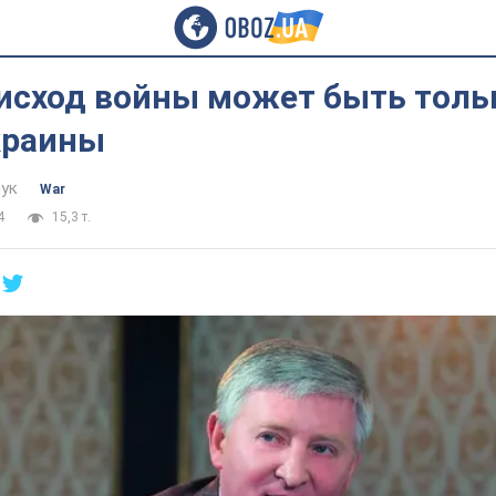
исход войны может быть толь
краины
ук
War
4
15,3 т.