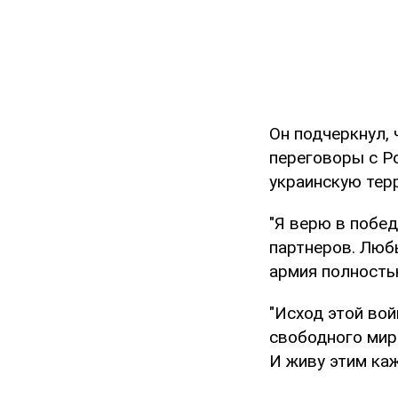
Он подчеркнул, 
переговоры с Ро
украинскую тер
"Я верю в побед
партнеров. Люб
армия полностью
"Исход этой во
свободного мира
И живу этим каж