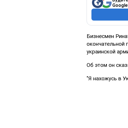
Google
Бизнесмен Рина
окончательной 
украинской арми
Об этом он ска
"Я нахожусь в У