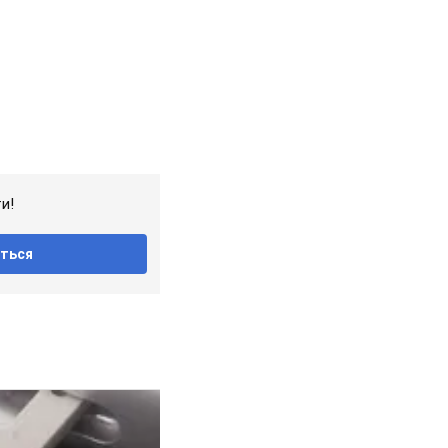
и!
ться