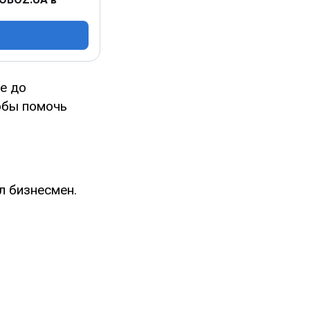
е до
обы помочь
л бизнесмен.