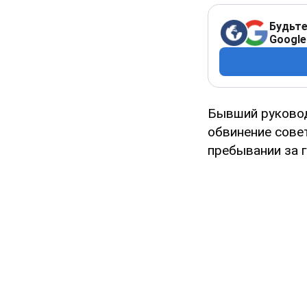
Будьте
Google
Бывший руковод
обвинение сове
пребывании за г