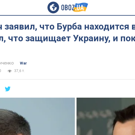
 заявил, что Бурба находится 
л, что защищает Украину, и по
нченко
War
0
37,6 т.