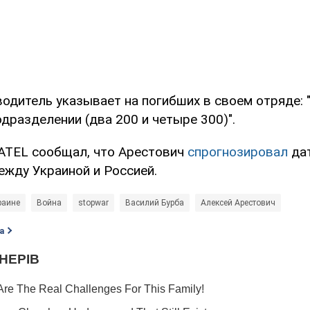
водитель указывает на погибших в своем отряде: 
одразделении (два 200 и четыре 300)".
ATEL сообщал, что Арестович
спрогнозировал
да
ежду Украиной и Россией.
раине
Война
stopwar
Василий Бурба
Алексей Арестович
а