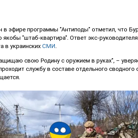
ч в эфире программы "Антиподы" отметил, что Бур
го якобы "штаб-квартира". Ответ экс-руководител
та в украинских
СМИ
.
ащищаю свою Родину с оружием в руках", – уверя
проходит службу в составе отдельного сводного 
щается.