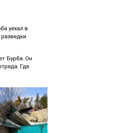
ба уехал в
я разведки
ет Бурба. Он
отряда. Где