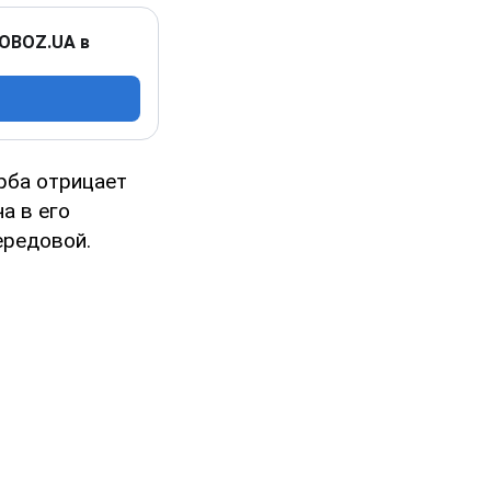
 OBOZ.UA в
рба отрицает
а в его
ередовой.