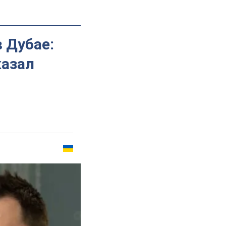
в Дубае:
казал