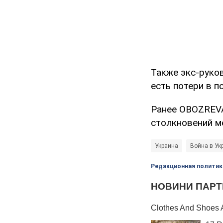
Также экс-руко
есть потери в п
Ранее OBOZREV
столкновений м
Украина
Война в Ук
Редакционная политик