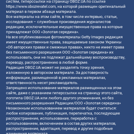
систем, гиперссылки на страницу OBOZ.UA по ссылке
https://www.obozrevatel.com
, на которой размещен оригинальный
материал в первом абзаце материала.
Все материалы на этом сайте, в том числе интервью, статьи,
исследования – служебные произведения журналистов
редакции, исключительные имущественные права на которые
принадлежат ООО «Золотая середина».
На все опубликованные фотоматериалы Getty Images редакция
имеет имущественные права, защищаемые законом Украины
«Об авторских правах и смежных правах», никто не имеет права
без письменного разрешения ООО «Золотая середина» их
использовать, они не подлежат дальнейшему воспроизводству,
переводу, распространению в любой форме.
Редакция OBOZ.UA может не разделять точку зрения,
изложенную в авторском материале. За достоверность
информации, размещенной в рекламных материалах,
ответственность несет рекламодатель.
Запрещено использование материалов размещенных на этом
сайте, даже с указанием гиперссылки на страницу этого сайта,
логотипа OBOZ.UA или любого другого упоминания, но без
письменного разрешения Редакции/ООО «Золотая середина»
Незаконным использованием материалов будет считаться:
любое копирование, публикация, перепечатка, последующее
распространение, использование, переработка с
использованием, включением в состав других материалов,
распространение, адаптация, перевод и другие подобные
изменения материала.