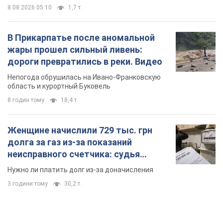
8.08.2026 05:10
1,7 т.
В Прикарпатье после аномальной
жары прошел сильный ливень:
дороги превратились в реки. Видео
Непогода обрушилась на Ивано-Франковскую
область и курортный Буковель
8 годин тому
18,4 т.
Женщине начислили 729 тыс. грн
долга за газ из-за показаний
неисправного счетчика: судья
вынес неожиданное решение
Нужно ли платить долг из-за доначисления
3 години тому
30,2 т.