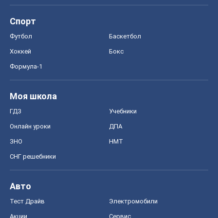
Спорт
Футбол
Баскетбол
Хоккей
Бокс
Формула-1
Моя школа
ГДЗ
Учебники
Онлайн уроки
ДПА
ЗНО
НМТ
СНГ решебники
Авто
Тест Драйв
Электромобили
Акции
Сервис