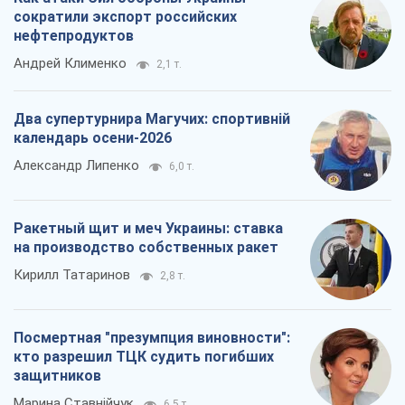
сократили экспорт российских
нефтепродуктов
Андрей Клименко
2,1 т.
Два супертурнира Магучих: спортивній
календарь осени-2026
Александр Липенко
6,0 т.
Ракетный щит и меч Украины: ставка
на производство собственных ракет
Кирилл Татаринов
2,8 т.
Посмертная "презумпция виновности":
кто разрешил ТЦК судить погибших
защитников
Марина Ставнійчук
6,5 т.