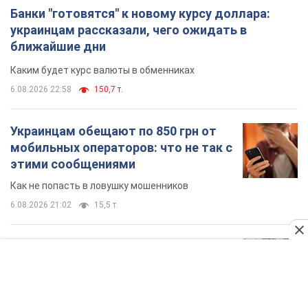
Банки "готовятся" к новому курсу доллара:
украинцам рассказали, чего ожидать в
ближайшие дни
Каким будет курс валюты в обменниках
6.08.2026 22:58
150,7 т.
Украинцам обещают по 850 грн от
мобильных операторов: что не так с
этими сообщениями
Как не попасть в ловушку мошенников
6.08.2026 21:02
15,5 т.
Самый дорогой футболист
"Динамо" забил "Карабаху" уже на
10-й минуте матча. Видео
Поединок проходит в Польше