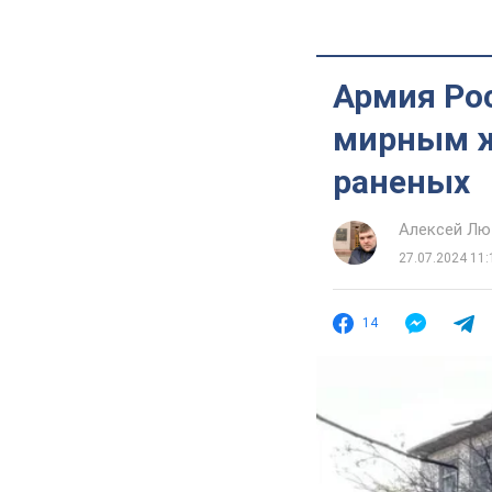
Армия Ро
мирным ж
раненых
Алексей Лю
27.07.2024 11:
14