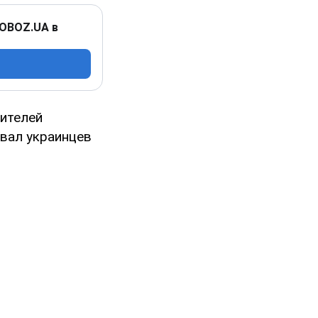
 OBOZ.UA в
ителей
овал украинцев