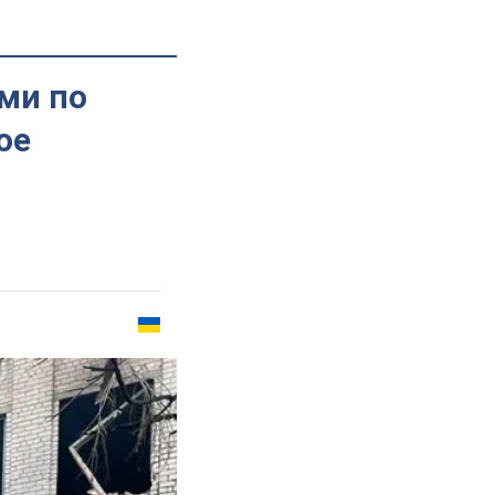
ми по
ое