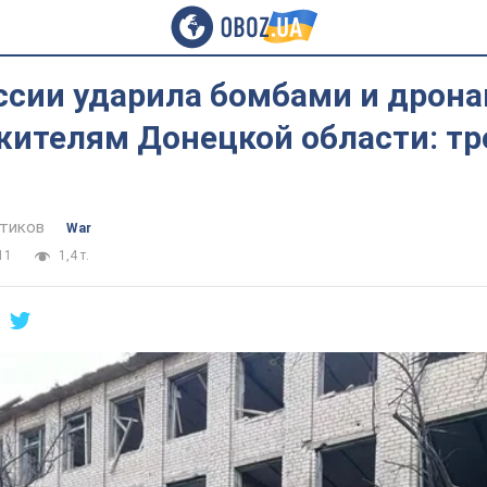
ссии ударила бомбами и дрона
ителям Донецкой области: тр
тиков
War
11
1,4 т.