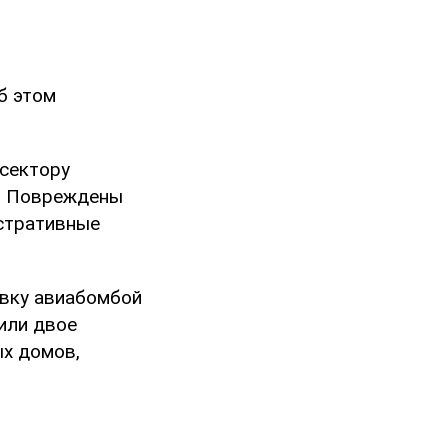
б этом
 сектору
х. Повреждены
истративные
овку авиабомбой
или двое
ых домов,