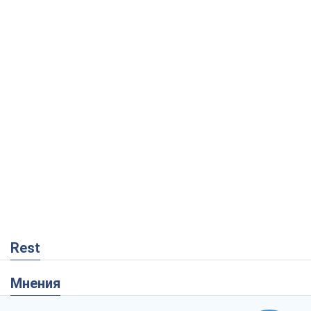
Rest
Мнения
Россия теряет ресурсы вне плана: кто
на самом деле диктует темп войны
Сергей Мисюра
8,6 т.
"Мы уже переживали и худшее":
Украине не стоит поддаваться
отчаянию из-за ракетного террора