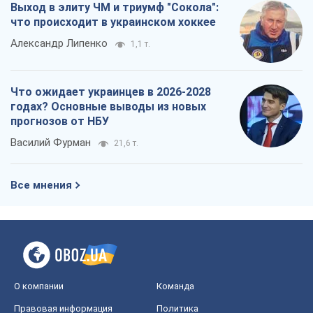
Василий Фурман
21,6 т.
Все мнения
О компании
Команда
Правовая информация
Политика
конфиденциальности
Реклама на сайте
Документы
Редакционная политика
Журналисты OBOZ.UA на месте
событий
OBOZ.UA
Политика