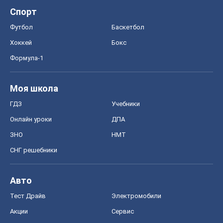
ГДЗ
Учебники
Онлайн уроки
ДПА
ЗНО
НМТ
СНГ решебники
Авто
Тест Драйв
Электромобили
Акции
Сервис
Food Oboz
Рецепты
Напитки
Диеты
Экономика
Рынки и компании
Mакроэкономика