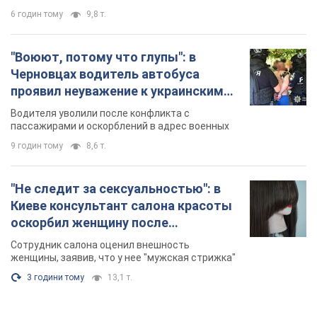
9 годин тому
8,6 т.
"Не следит за сексуальностью": в
Киеве консультант салона красоты
оскорбил женщину после
химиотерапии, разгорелся скандал.
Сотрудник салона оценил внешность
Фото
женщины, заявив, что у нее "мужская стрижка"
3 години тому
13,1 т.