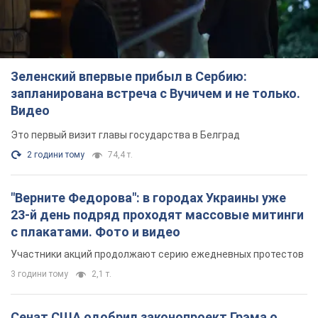
2 години тому
74,4 т.
"Верните Федорова": в городах Украины уже
23-й день подряд проходят массовые митинги
с плакатами. Фото и видео
Участники акций продолжают серию ежедневных протестов
3 години тому
2,1 т.
Сенат США одобрил законопроект Грэма о
санкциях против России: что дальше
Документ предусматривает новые экономические
ограничения
2 години тому
4,5 т.