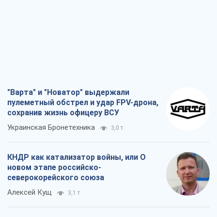
пулеметный обстрел и удар FPV-дрона,
сохранив жизнь офицеру ВСУ
Украинская Бронетехника
3,0 т.
КНДР как катализатор войны, или О
новом этапе российско-
северокорейского союза
Алексей Кущ
3,1 т.
Выход в элиту ЧМ и триумф "Сокола":
что происходит в украинском хоккее
Александр Липенко
1,1 т.
Что ожидает украинцев в 2026-2028
годах? Основные выводы из новых
прогнозов от НБУ