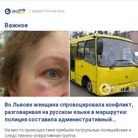
Во Львове женщина спровоцировала конфликт,
разговаривая на русском языке в маршрутке:
полиция составила административный
протокол. Видео
На место происшествия прибыли патрульные полицейские и
следственно-оперативная группа
6 годин тому
9,8 т.
"Воюют, потому что глупы": в
Черновцах водитель автобуса
проявил неуважение к украинским
военным и поплатился за это.
Водителя уволили после конфликта с
Видео
пассажирами и оскорблений в адрес военных