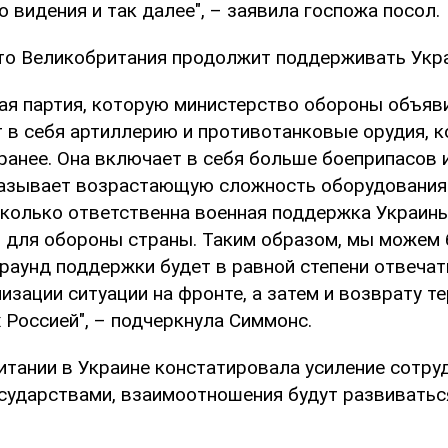
 видения и так далее", – заявила госпожа посол.
что Великобритания продолжит поддерживать Укра
я партия, которую министерство обороны объяви
т в себя артиллерию и противотанковые орудия, 
ранее. Она включает в себя больше боеприпасов 
казывает возрастающую сложность оборудования
сколько ответственна военная поддержка Украин
 для обороны страны. Таким образом, мы можем 
раунд поддержки будет в равной степени отвечат
изации ситуации на фронте, а затем и возврату т
 Россией", – подчеркнула Симмонс.
итании в Украине констатировала усиление сотру
сударствами, взаимоотношения будут развиваться