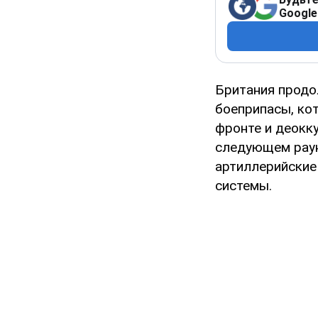
Google
Британия продо
боеприпасы, ко
фронте и деокк
следующем раун
артиллерийские
системы.