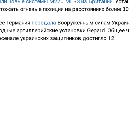
ыли новые системы M270 MLRS из Британии.
Устан
тожать огневые позиции на расстояниях более 30
нее Германия
передала
Вооруженным силам Украин
одные артиллерийские установки Gepard. Общее 
рсенале украинских защитников достигло 12.