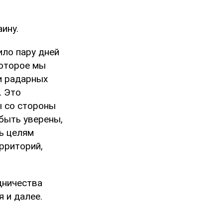
ину.
ло пару дней
которое мы
и радарных
. Это
ы со стороны
быть уверены,
ь целям
ерриторий,
дничества
 и далее.