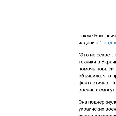
Также Британия
изданию
"Гордо
"Это не секрет
техники в Украи
помочь повысит
объявила, что п
фантастично. Ч
военных смогут
Она подчеркнул
украинских вое
западное воору