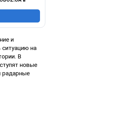
ние и
 ситуацию на
ории. В
ступят новые
и радарные