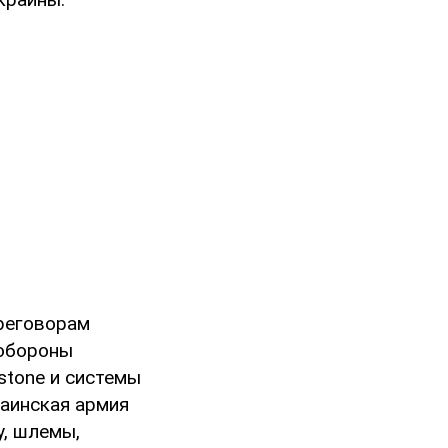
ереговорам
 обороны
stone и системы
раинская армия
у, шлемы,