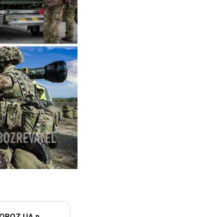
 OBOZ.UA в