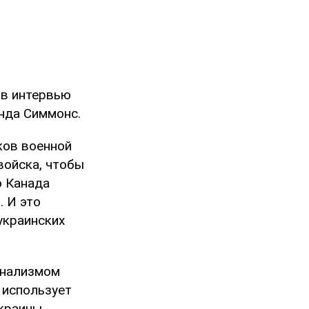
 в интервью
нда Симмонс.
ков военной
войска, чтобы
о Канада
. И это
украинских
онализмом
 использует
краины.