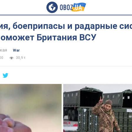
ия, боеприпасы и радарные си
поможет Британия ВСУ
цкая
War
00
30,9 т.