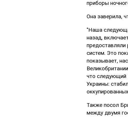
приборы ночного
Она заверила, 
"Наша следующа
назад, включае
предоставляли 
систем. Это по
показывает, на
Великобритании
что следующий 
Украины: стабил
оккупированных
Также посол Бр
между двумя го