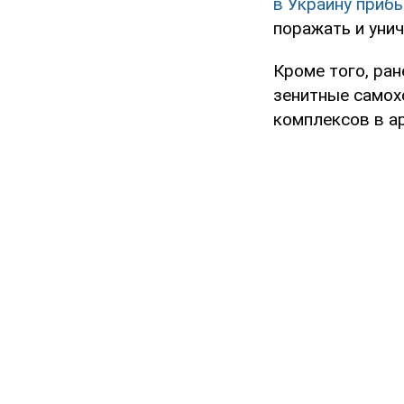
в Украину приб
поражать и унич
Кроме того, ра
зенитные самох
комплексов в а