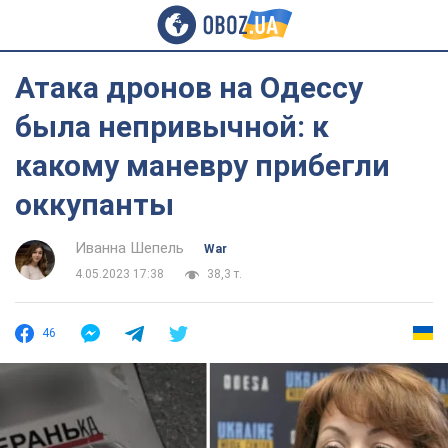
Атака дронов на Одессу
была непривычной: к
какому маневру прибегли
оккупанты
Иванна Шепель
War
4.05.2023 17:38
38,3 т.
46