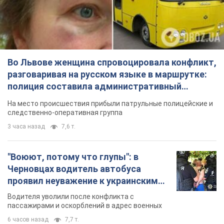
Во Львове женщина спровоцировала конфликт,
разговаривая на русском языке в маршрутке:
полиция составила административный
протокол. Видео
На место происшествия прибыли патрульные полицейские и
следственно-оперативная группа
3 часа назад
7,6 т.
"Воюют, потому что глупы": в
Черновцах водитель автобуса
проявил неуважение к украинским
военным и поплатился за это.
Водителя уволили после конфликта с
Видео
пассажирами и оскорблений в адрес военных
6 часов назад
7,7 т.