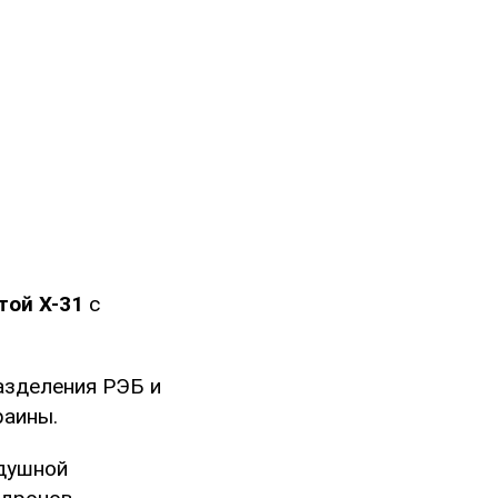
той Х-31
с
азделения РЭБ и
раины.
здушной