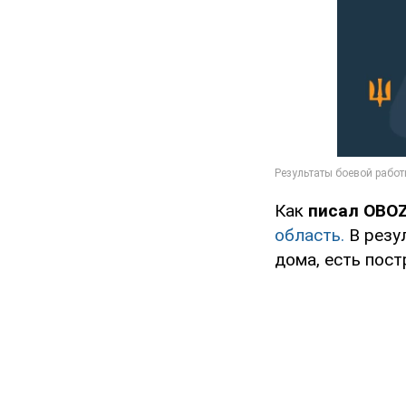
Как
писал OBO
область.
В резу
дома, есть пос