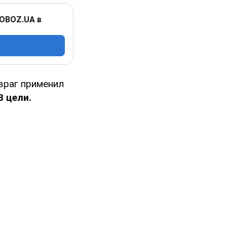
 OBOZ.UA в
 враг применил
3 цели.