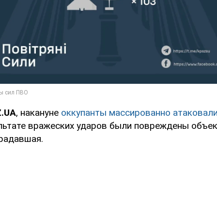
Z.UA
, накануне
оккупанты массированно атаковали
льтате вражеских ударов были повреждены объек
традавшая.