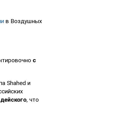
ли
в Воздушных
ентировочно
с
па Shahed и
ссийских
рдейского
, что