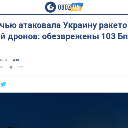
чью атаковала Украину ракето
й дронов: обезврежены 103 Бп
цкая
War
55
3,9 т.