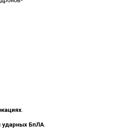
 дронов-
окациях
.
ы ударных БпЛА
.