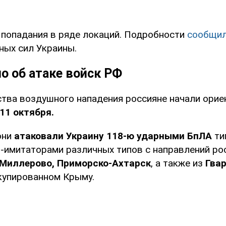
попадания в ряде локаций. Подробности
сообщи
ных сил Украины.
о об атаке войск РФ
ства воздушного нападения россияне начали ори
 11 октября.
они
атаковали Украину 118-ю ударными БпЛА
ти
-имитаторами различных типов с направлений ро
 Миллерово, Приморско-Ахтарск
, а также из
Гва
купированном Крыму.