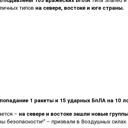
ы/подавлены 103 вражеских БПЛА
типа Shahed и
личных типов
на севере, востоке и юге страны.
попадание 1 ракеты и 15 ударных БпЛА на 10 л
ается –
на севере и востоке зашли новые групп
ы безопасности!" – призвали в Воздушных силах.