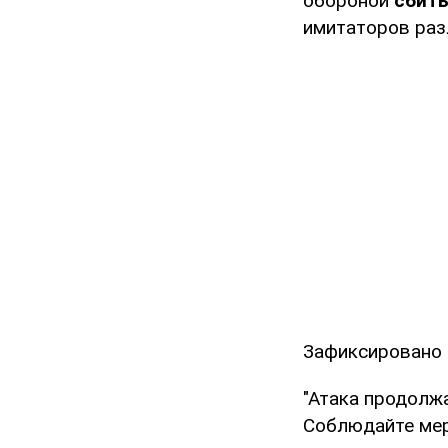
обороной
сбит
имитаторов раз
Зафиксировано
"Атака продолж
Соблюдайте мер