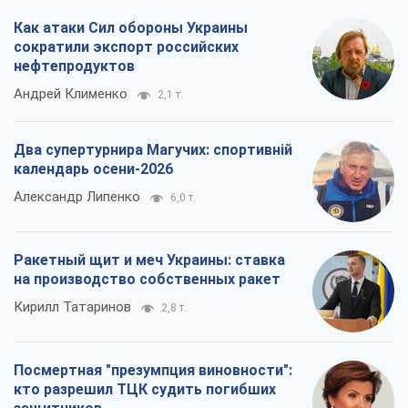
Как атаки Сил обороны Украины
сократили экспорт российских
нефтепродуктов
Андрей Клименко
2,1 т.
Два супертурнира Магучих: спортивній
календарь осени-2026
Александр Липенко
6,0 т.
Ракетный щит и меч Украины: ставка
на производство собственных ракет
Кирилл Татаринов
2,8 т.
Посмертная "презумпция виновности":
кто разрешил ТЦК судить погибших