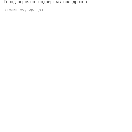
Город, вероятно, подвергся атаке дронов
7 годин тому
7,8 т.