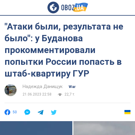
"Атаки были, результата не
было": у Буданова
прокомментировали
попытки России попасть в
штаб-квартиру ГУР
Надежда Данищук
War
21.06.2023 22:58
22,7 т.
50