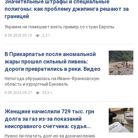
Значительные штрафы и специальные
полигоны: как проблему джипинга решают за
границей
Украине не помешает взять пример со стран Европы
8.08.2026 05:10
2,2 т.
В Прикарпатье после аномальной
жары прошел сильный ливень:
дороги превратились в реки. Видео
Непогода обрушилась на Ивано-Франковскую
область и курортный Буковель
8.08.2026 09:27
29,6 т.
Женщине начислили 729 тыс. грн
долга за газ из-за показаний
неисправного счетчика: судья
вынес неожиданное решение
Нужно ли платить долг из-за доначисления