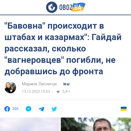
"Бавовна" происходит в
штабах и казармах": Гайдай
рассказал, сколько
"вагнеровцев" погибли, не
добравшись до фронта
Марина Лисничук
War
13.12.2022 10:53
5,8 т.
200