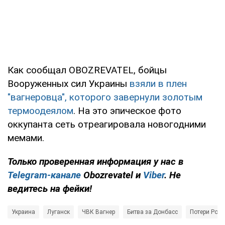
Как сообщал OBOZREVATEL, бойцы
Вооруженных сил Украины
взяли в плен
"вагнеровца", которого завернули золотым
термоодеялом
. На это эпическое фото
оккупанта сеть отреагировала новогодними
мемами.
Только
проверенная информация у нас в
Telegram-канале
Obozrevatel и
Viber
. Не
ведитесь на фейки!
Украина
Луганск
ЧВК Вагнер
Битва за Донбасс
Потери Росс