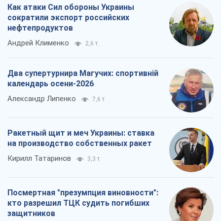
Как атаки Сил обороны Украины
сократили экспорт российских
нефтепродуктов
Андрей Клименко
2,6 т.
Два супертурнира Магучих: спортивній
календарь осени-2026
Александр Липенко
7,6 т.
Ракетный щит и меч Украины: ставка
на производство собственных ракет
Кирилл Татаринов
3,3 т.
Посмертная "презумпция виновности":
кто разрешил ТЦК судить погибших
защитников