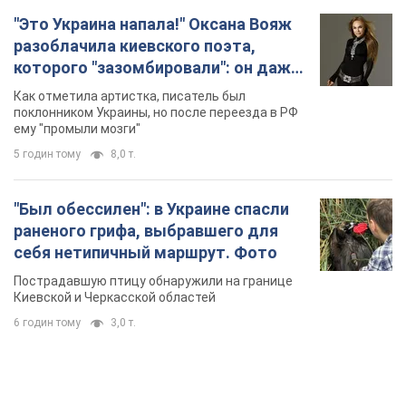
"Это Украина напала!" Оксана Вояж
разоблачила киевского поэта,
которого "зазомбировали": он даже
русского не знал, а теперь хочет
Как отметила артистка, писатель был
геноцида украинцев
поклонником Украины, но после переезда в РФ
ему "промыли мозги"
5 годин тому
8,0 т.
"Был обессилен": в Украине спасли
раненого грифа, выбравшего для
себя нетипичный маршрут. Фото
Пострадавшую птицу обнаружили на границе
Киевской и Черкасской областей
6 годин тому
3,0 т.