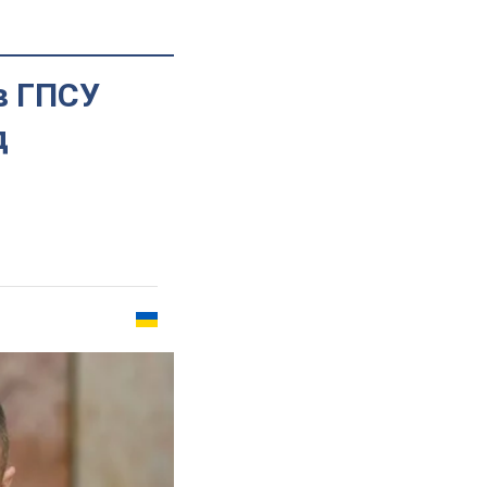
в ГПСУ
д