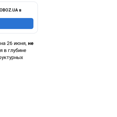
 OBOZ.UA в
 на 26 июня,
не
мя в глубине
руктурных