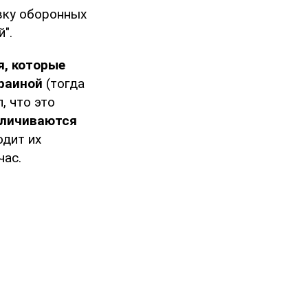
вку оборонных
".
я, которые
краиной
(тогда
, что это
еличиваются
одит их
час.