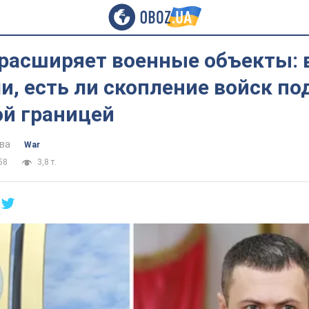
 расширяет военные объекты: 
и, есть ли скопление войск по
ой границей
ва
War
58
3,8 т.