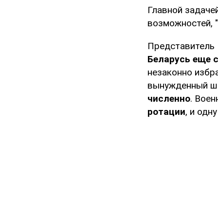
Главной задаче
возможностей, 
Представитель 
Беларусь еще с
незаконно избр
вынужденный ша
численно
. Вое
ротации
, и одн