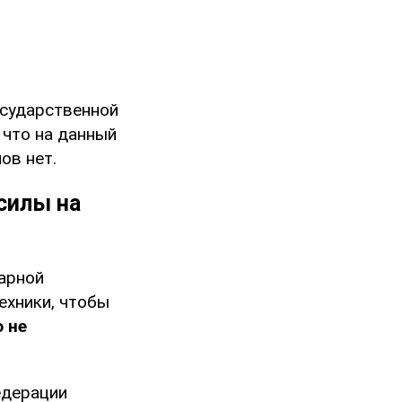
осударственной
 что на данный
ов нет.
силы на
арной
ехники, чтобы
о не
едерации