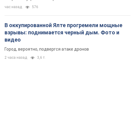
час назад
576
В оккупированной Ялте прогремели мощные
взрывы: поднимается черный дым. Фото и
видео
Город, вероятно, подвергся атаке дронов
2 часа назад
3,6 т.