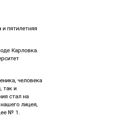
 и пятилетняя
роде Карловка.
ерситет
еника, человека
 так и
ия стал на
 нашего лицея,
ее № 1.