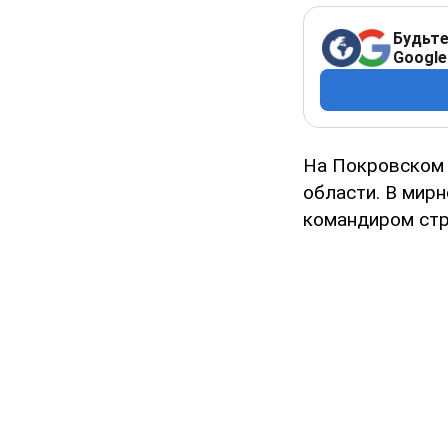
Будьте
Google
На Покровском
области. В мирн
командиром стр