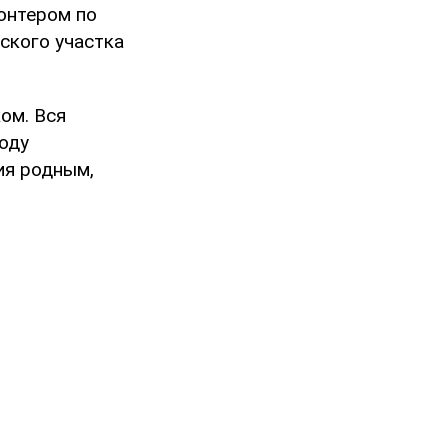
онтером по
ского участка
ом. Вся
оду
ия родным,