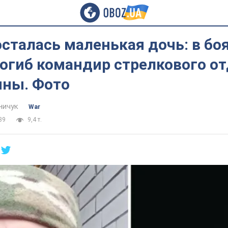
осталась маленькая дочь: в боя
огиб командир стрелкового от
ны. Фото
ничук
War
39
9,4 т.