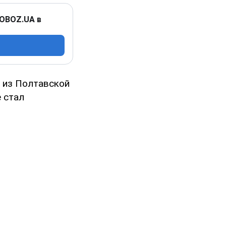
 OBOZ.UA в
 из Полтавской
е стал