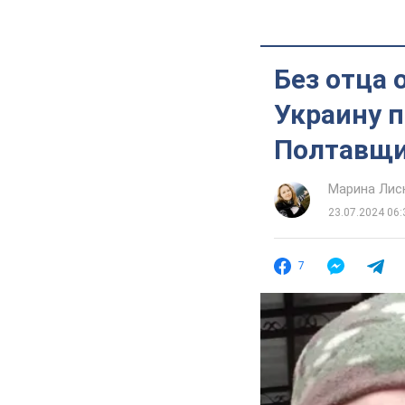
Без отца 
Украину п
Полтавщи
Марина Лис
23.07.2024 06:
7