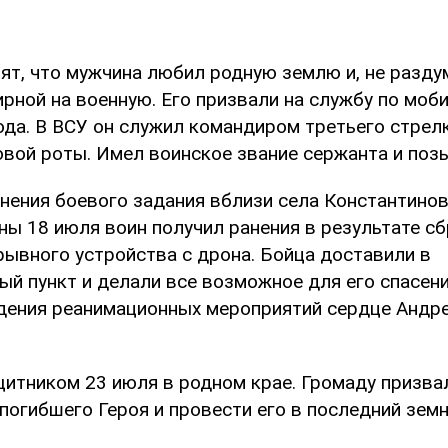
ят, что мужчина любил родную землю и, не разду
рной на военную. Его призвали на службу по моб
ода. В ВСУ он служил командиром третьего стрел
вой роты. Имел воинское звание сержанта и позы
нения боевого задания вблизи села Константино
ны 18 июля воин получил ранения в результате с
рывного устройства с дрона. Бойца доставили в
ый пункт и делали все возможное для его спасени
дения реанимационных мероприятий сердце Андр
щитником 23 июля в родном крае. Громаду призва
погибшего Героя и провести его в последний земн