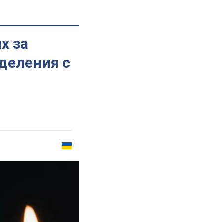
х за
деления с