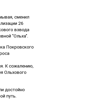
мывая, сменил
илизации 26
кового взвода
вной "Ольха".
вка Покровского
броса
я. К сожалению,
ея Ольхового
ли достойно
ой путь.