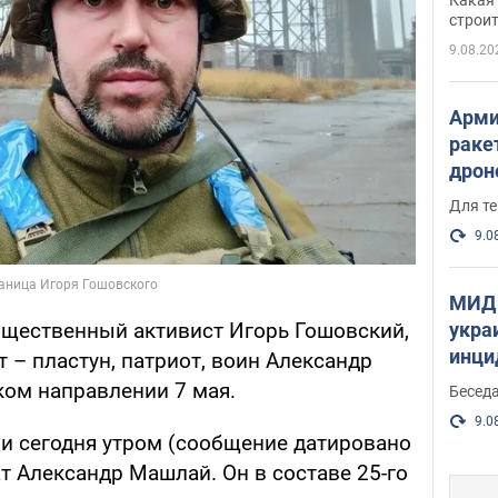
небо
строи
веру
9.08.20
Арми
раке
дрон
здан
Для те
и ви
9.0
МИД 
щественный активист Игорь Гошовский,
укра
инци
т – пластун, патриот, воин Александр
прои
ом направлении 7 мая.
Беседа
9.0
и сегодня утром (сообщение датировано
ат Александр Машлай. Он в составе 25-го