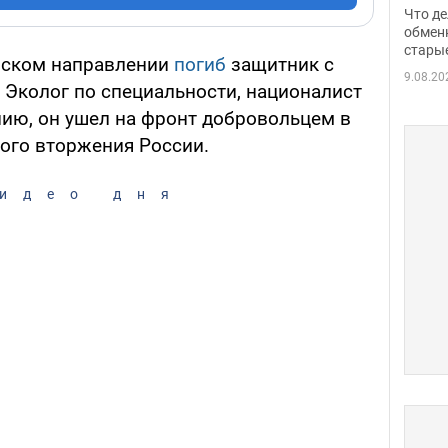
прин
Что де
обме
обмен
стары
таки
евском направлении
погиб
защитник с
9.08.20
Эколог по специальности, националист
ию, он ушел на фронт добровольцем в
ого вторжения России.
идео дня