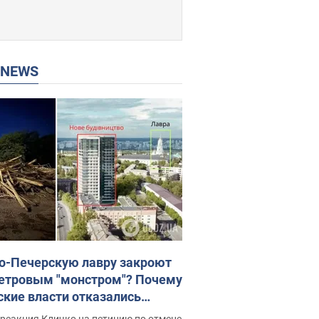
P NEWS
о-Печерскую лавру закроют
етровым "монстром"? Почему
ские власти отказались
новить строительство
реакция Кличко на петицию по отмене