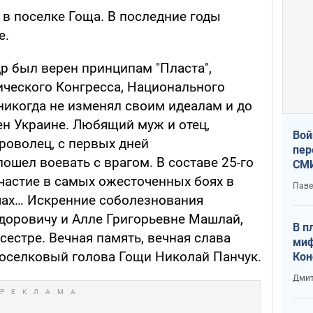
в поселке Гоща. В последние годы
е.
р был верен принципам "Пласта",
ческого Конгресса, Национального
никогда не изменял своим идеалам и до
ен Украине. Любящий муж и отец,
Вой
роволец, с первых дней
пер
шел воевать с врагом. В составе 25-го
СМИ
You
астие в самых ожесточенных боях в
Паве
чах… Искренние соболезнования
доровичу и Алле Григорьевне Машлай,
В п
сестре. Вечная память, вечная слава
миф
оселковый голова Гощи Николай Панчук.
Кон
гла
Дмит
лов
окк