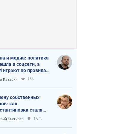
на и медиа: политика
ешла в соцсети, а
 играют по правилам
Tube
156
л Казарин
лену собственных
ов: как
стантиновка стала
вной идеологической
1,6 т.
рий Снегирев
ушкой для российских
упантов