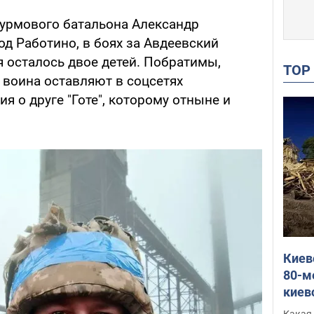
турмового батальона Александр
од Работино, в боях за Авдеевский
я осталось двое детей. Побратимы,
TO
воина оставляют в соцсетях
 о друге "Готе", которому отныне и
Киев
80-м
киев
оста
Какая 