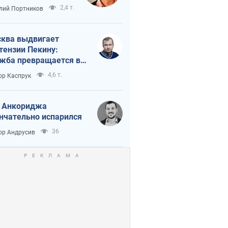
краиной
2,4 т.
лий Портников
ква выдвигает
тензии Пекину:
жба превращается в
исимость России от
4,6 т.
ор Каспрук
ая
 Анкориджа
нчательно испарился
36
ор Андрусив