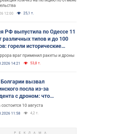
скреба "московского
тельства
ющего"
25,1 т.
26 12:00
я РФ выпустила по Одессе 11
т различных типов и до 100
ов: горели исторические
ия, есть пострадавшие. Фото
ррора враг применил ракеты и дроны
део
53,8 т.
8.2026 14:21
Болгарии вызвал
инского посла из-за
дента с дроном: что
зошло
 состоится 10 августа
4,2 т.
8.2026 11:58