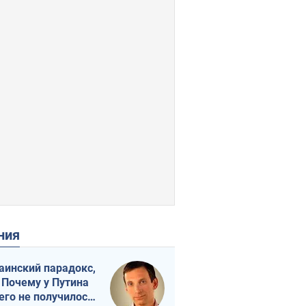
ения
аинский парадокс,
 Почему у Путина
его не получилось