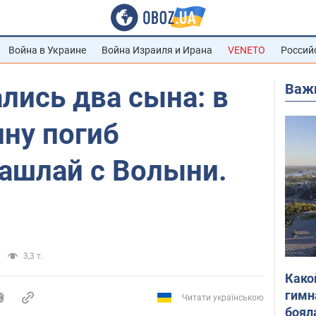
Война в Украине
Война Израиля и Ирана
VENETO
Россий
Важ
ались два сына: в
ину погиб
ашлай с Волыни.
3,3 т.
Како
гимн
Читати українською
боял