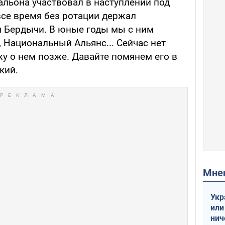
альона участвовал в наступлении под
все время без ротации держал
м Бердычи. В юные годы мы с ним
 Национальный Альянс... Сейчас нет
жу о нем позже. Давайте помянем его в
кий.
Мн
Укр
или
нич