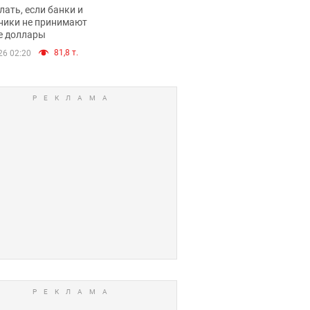
имают ли
лать, если банки и
нники и банки
ники не принимают
е доллары
е купюры
81,8 т.
26 02:20