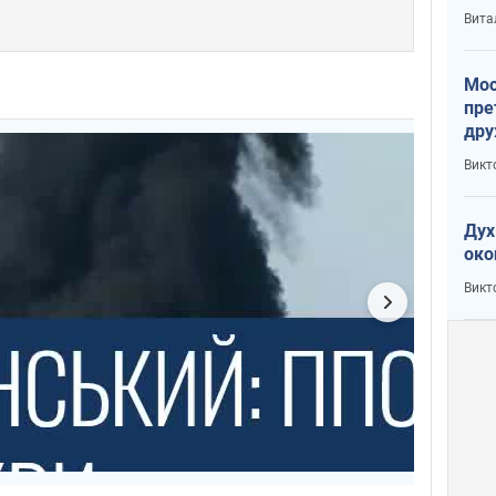
с У
Вита
Мос
пре
дру
зав
Викт
Кит
Дух
око
Викт