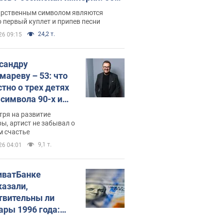
 не рассказывают в школе
арственным символом являются
 первый куплет и припев песни
24,2 т.
26 09:15
сандру
мареву – 53: что
стно о трех детях
-символа 90-х и
они выглядят
тря на развитие
ы, артист не забывал о
м счастье
9,1 т.
26 04:01
иватБанке
казали,
твительны ли
ары 1996 года: