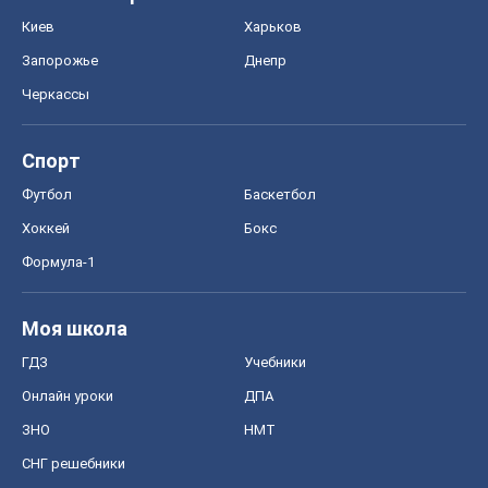
Киев
Харьков
Запорожье
Днепр
Черкассы
Спорт
Футбол
Баскетбол
Хоккей
Бокс
Формула-1
Моя школа
ГДЗ
Учебники
Онлайн уроки
ДПА
ЗНО
НМТ
СНГ решебники