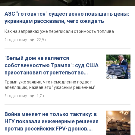
АЗС "готовятся" существенно повышать цены:
украинцам рассказали, чего ожидать
Как на заправках уже переписали стоимость топлива
9 годин тому
22,9 т.
"Белый дом не является
собственностью Трампа": суд США
приостановил строительство
бального зала стоимостью 400 млн
Трамп уже заявил, что немедленно подаст
долларов
апелляцию, назвав это "ужасным решением"
8 годин тому
1,7 т.
Война меняет не только тактику: в
НГУ показали инженерные решения
против российских FPV-дронов.