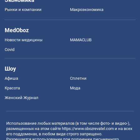
Рынки и компании
Mакроэкономика
MedOboz
Новости медицины
MAMACLUB
Covid
Шоу
Афиша
Сплетни
Красота
Мода
Женский Журнал
Использование любых материалов (в том числе фото- и видео-),
размещенных на этом сайте
https://www.obozrevatel.com
и на всех
его поддоменах, в любом виде строго запрещено.
Разрешается использование при получении письменного