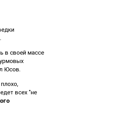
ведки
.
ть в своей массе
турмовых
ал Юсов.
 плохо,
едет всех "не
кого