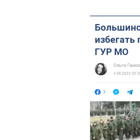
Большинс
избегать 
ГУР МО
Ольга Ганю
3.08.2023 20:2
3