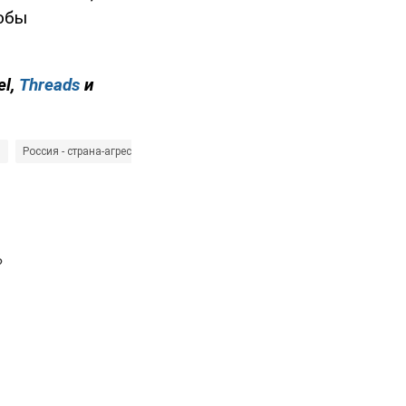
собы
el,
Threads
и
и
Россия - страна-агрессор
Андрей Юсов