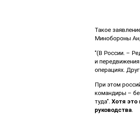
Такое заявлени
Минобороны Андр
"(В России. – Р
и передвижения
операциях. Друг
При этом россий
командиры – бе
туда".
Хотя это 
руководства
.