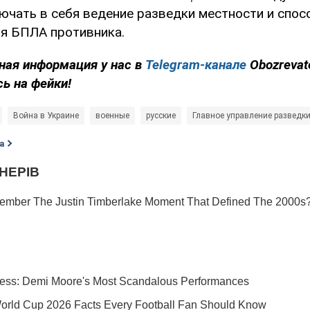
лючать в себя ведение разведки местности и спо
я БПЛА противника.
ная информация у нас в
Telegram-канале
Obozrevat
сь на фейки!
Война в Украине
военные
русские
Главное управление разведк
а