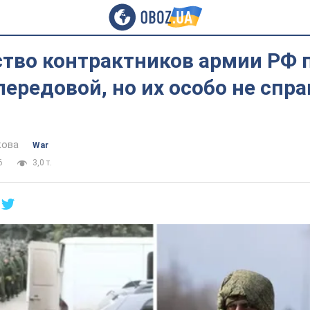
тво контрактников армии РФ 
передовой, но их особо не спр
кова
War
6
3,0 т.