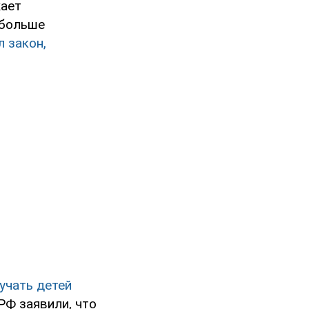
жает
 больше
л закон,
учать детей
РФ заявили, что