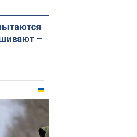
пытаются
ашивают –