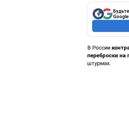
Будьте
Google
В России
контр
переброски на 
штурмах.