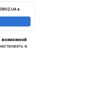
 OBOZ.UA в
ь возможной
частвовать в