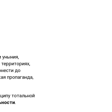
и уныния,
 территориях,
онести до
ая пропаганда,
нципу тотальной
ьности
.