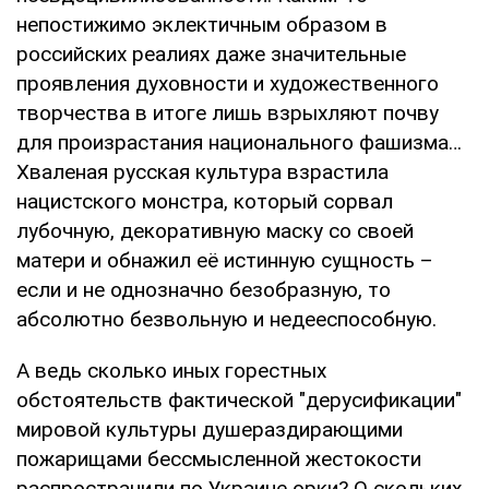
непостижимо эклектичным образом в
российских реалиях даже значительные
проявления духовности и художественного
творчества в итоге лишь взрыхляют почву
для произрастания национального фашизма…
Хваленая русская культура взрастила
нацистского монстра, который сорвал
лубочную, декоративную маску со своей
матери и обнажил её истинную сущность –
если и не однозначно безобразную, то
абсолютно безвольную и недееспособную.
А ведь сколько иных горестных
обстоятельств фактической "дерусификации"
мировой культуры душераздирающими
пожарищами бессмысленной жестокости
распространили по Украине орки? О скольких