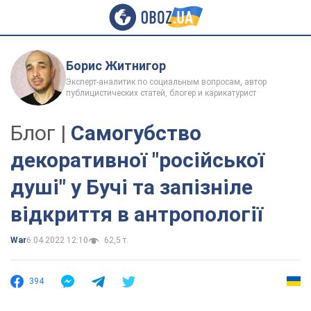
Борис Житнигор
Эксперт-аналитик по социальным вопросам, автор
публицистических статей, блогер и карикатурист
Блог |
Самогубство
декоративної "російської
душі" у Бучі та запізніле
відкриття в антропології
War
6.04.2022 12:10
62,5 т.
394