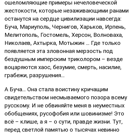
ошеломляющие примеры нечеловеческой
жестокости, которые незаживающими ранами
останутся на сердце цивилизации навсегда:
Буча, Мариуполь, Чернигов, Харьков, Ирпень,
Мелитополь, Гостомель, Херсон, Волноваха,
Николаев, Ахтырка, Мотыжин … Где только
появляется эта зловонная мерзость под
бездушным имперским триколором – везде
воцаряются хаос, безумие, смерть, насилие,
грабежи, разрушения…
А Буча… Она стала воистину кричащим
свидетельством несмываемого позора всему
русскому. И не обвиняйте меня в неуместных
обобщениях, русофобия или шовинизме! Это
всё – клише, а я – о сути, правде жизни. Тут,
перед светлой памятью о тысячах невинно