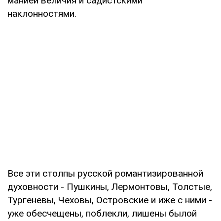
манией величия и садистскими
наклонностями.
Все эти столпы русской романтизированной
духовности - Пушкины, Лермонтовы, Толстые,
Тургеневы, Чеховы, Островские и иже с ними -
уже обесчещены, поблекли, лишены былой