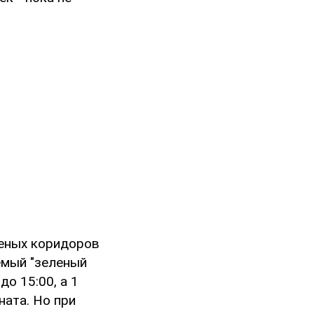
леных коридоров
емый "зеленый
до 15:00, а 1
ната. Но при