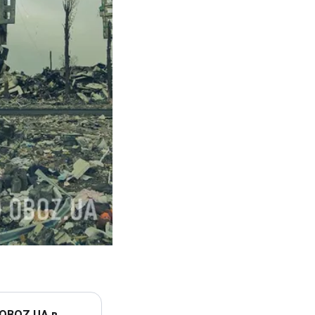
 OBOZ.UA в