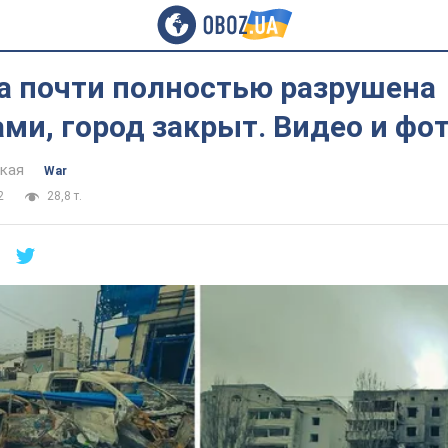
а почти полностью разрушена
ми, город закрыт. Видео и фо
цкая
War
2
28,8 т.