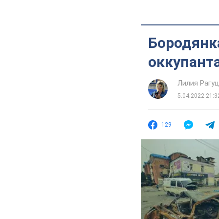
Бородянк
оккупанта
Лилия Рагу
5.04.2022 21:3
129