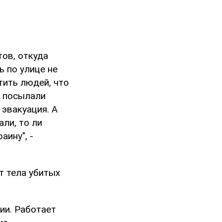
тов, откуда
ь по улице не
тить людей, что
к посылали
 эвакуация. А
али, то ли
аину", -
т тела убитых
ии. Работает