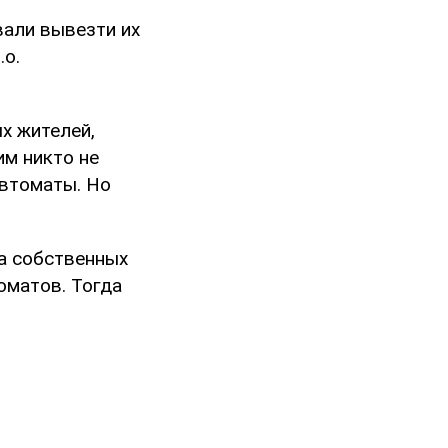
вали вывезти их
.о.
х жителей,
им никто не
автоматы. Но
на собственных
оматов. Тогда