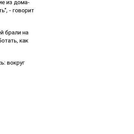
ие из дома-
ь", - говорит
й брали на
отать, как
ь: вокруг