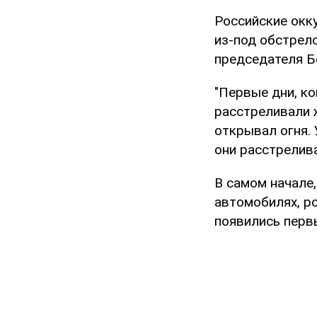
Российские окк
из-под обстрел
председателя Б
"Первые дни, к
расстреливали ж
открывал огня.
они расстрелива
В самом начале
автомобилях, ро
появились перв