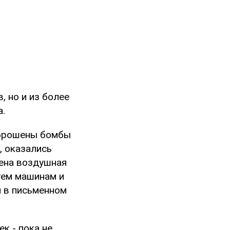
, но и из более
а.
сброшены бомбы
, оказались
лена воздушная
 тем машинам и
 в письменном
к - пока не