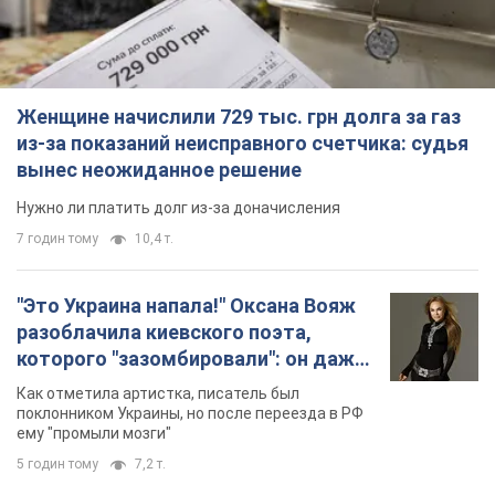
Женщине начислили 729 тыс. грн долга за газ
из-за показаний неисправного счетчика: судья
вынес неожиданное решение
Нужно ли платить долг из-за доначисления
7 годин тому
10,4 т.
"Это Украина напала!" Оксана Вояж
разоблачила киевского поэта,
которого "зазомбировали": он даже
русского не знал, а теперь хочет
Как отметила артистка, писатель был
геноцида украинцев
поклонником Украины, но после переезда в РФ
ему "промыли мозги"
5 годин тому
7,2 т.