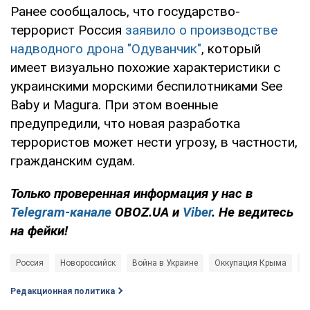
Ранее сообщалось, что государство-
террорист Россия
заявило о производстве
надводного дрона "Одуванчик"
, который
имеет визуально похожие характеристики с
украинскими морскими беспилотниками See
Baby и Magura. При этом военные
предупредили, что новая разработка
террористов может нести угрозу, в частности,
гражданским судам.
Только проверенная информация у нас в
Telegram-канале
OBOZ.UA и
Viber
. Не ведитесь
на фейки!
Россия
Новороссийск
Война в Украине
Оккупация Крыма
Ч
Редакционная политика