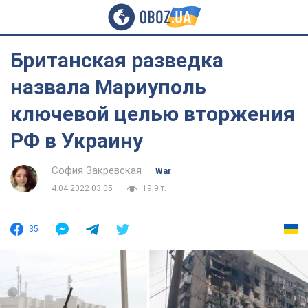
Британская разведка
назвала Мариуполь
ключевой целью вторжения
РФ в Украину
София Закревская
War
4.04.2022 03:05
19,9 т.
35