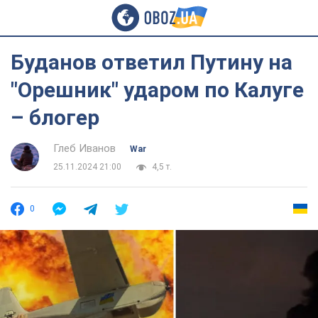
Буданов ответил Путину на
"Орешник" ударом по Калуге
– блогер
Глеб Иванов
War
25.11.2024 21:00
4,5 т.
0