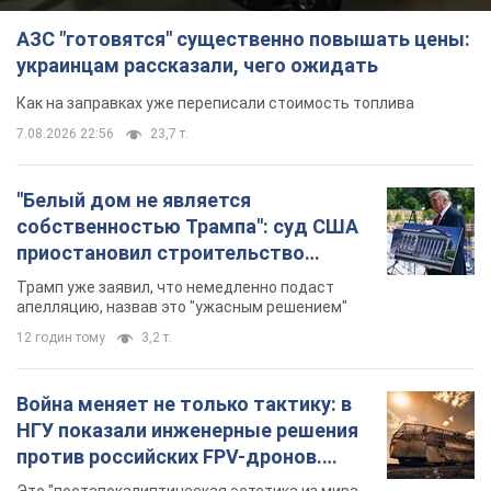
АЗС "готовятся" существенно повышать цены:
украинцам рассказали, чего ожидать
Как на заправках уже переписали стоимость топлива
7.08.2026 22:56
23,7 т.
"Белый дом не является
собственностью Трампа": суд США
приостановил строительство
бального зала стоимостью 400 млн
Трамп уже заявил, что немедленно подаст
долларов
апелляцию, назвав это "ужасным решением"
12 годин тому
3,2 т.
Война меняет не только тактику: в
НГУ показали инженерные решения
против российских FPV-дронов.
Фото
Это "постапокалиптическая эстетика из мира