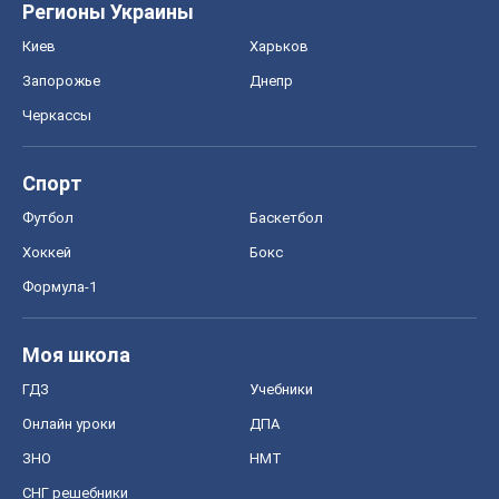
Моя школа
ГДЗ
Учебники
Онлайн уроки
ДПА
ЗНО
НМТ
СНГ решебники
Авто
Тест Драйв
Электромобили
Акции
Сервис
Food Oboz
Рецепты
Напитки
Диеты