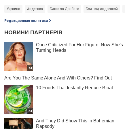
Украина
Авдеевка
Битва за Донбасс
Бои под Авдеевкой
Во
Редакционная политика