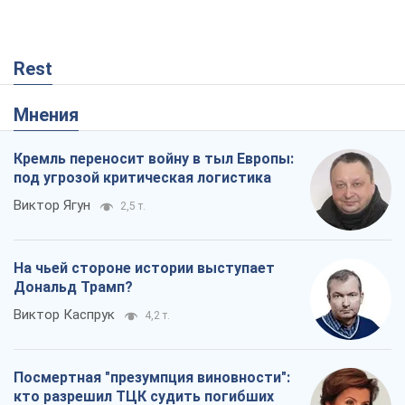
На чьей стороне истории выступает
Дональд Трамп?
Виктор Каспрук
4,2 т.
Посмертная "презумпция виновности":
кто разрешил ТЦК судить погибших
защитников
Марина Ставнійчук
519