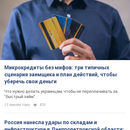
уберечь свои деньги
Что нужно делать украинцам, чтобы не переплачивать за
"быстрый займ"
12 хвилин тому
420
Россия нанесла удары по складам и
инфраструктуре в Днепропетровской области:
есть погибшие и раненые. Фото
Погибли три человека
2 години тому
5,5 т.
Зеленский созвал совещание по вопросам
подготовки украинской баллистики и
антибаллистической программы FREYJA: какие
решения готовятся
В Киеве рассчитывают на успешное завершение проекта
FREYJA
годину тому
25,8 т.