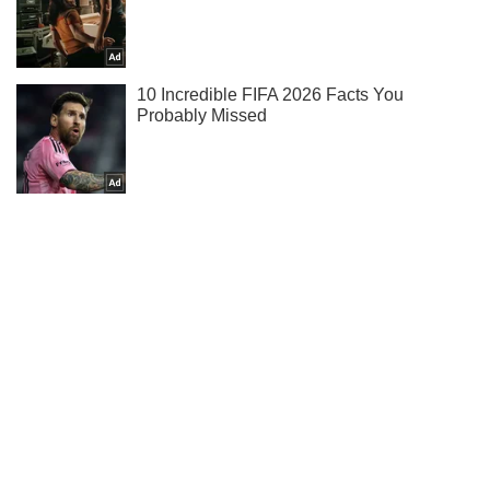
Мы в Telegram! Подписывайся! Читай только лучшее!
Подписаться
Подписаться
"Чудо там не...
Важное