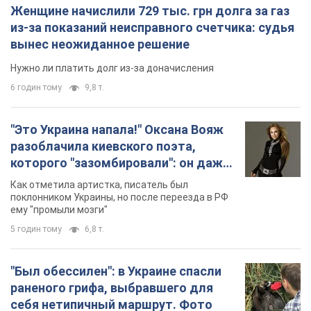
геноцида украинцев
поклонником Украины, но после переезда в РФ
ему "промыли мозги"
5 годин тому
6,8 т.
"Был обессилен": в Украине спасли
раненого грифа, выбравшего для
себя нетипичный маршрут. Фото
Пострадавшую птицу обнаружили на границе
Киевской и Черкасской областей
5 годин тому
2,7 т.