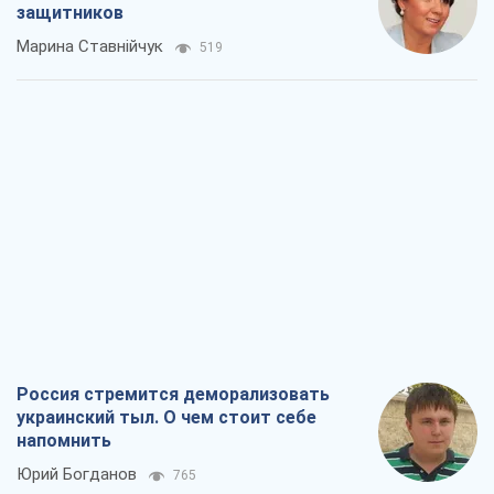
Россия стремится деморализовать
украинский тыл. О чем стоит себе
напомнить
Юрий Богданов
765
Хозяева Черного моря: о казацкой
морской славе
Юрий Кирпичев
765
"Поколение оливье": привычка к
русскому оказалась сильнее войны
Руслан Горовой
3,5 т.