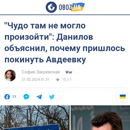
"Чудо там не могло
произойти": Данилов
объяснил, почему пришлось
покинуть Авдеевку
София Закревская
War
21.02.2024 01:31
10,1 т.
29