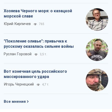
Вот конечная цель российского
массированного удара
Игорь Чернецкий
4,7 т.
Все мнения
О компании
Команда
Правовая информация
Политика
конфиденциальности
Реклама на сайте
Документы
Редакционная политика
Журналисты OBOZ.UA на месте
событий