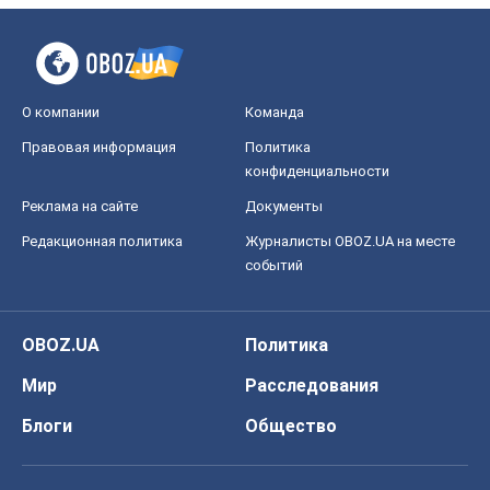
OBOZ.UA
Политика
Мир
Расследования
Блоги
Общество
Регионы Украины
Киев
Харьков
Запорожье
Днепр
Черкассы
Спорт
Футбол
Баскетбол
Хоккей
Бокс
Формула-1