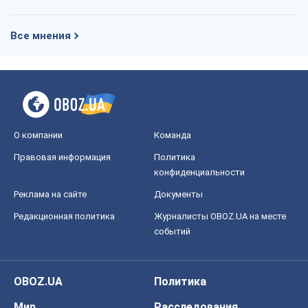
OBOZ.UA
Политика
Мир
Расследования
Блоги
Общество
Регионы Украины
Киев
Харьков
Запорожье
Днепр
Черкассы
Спорт
Футбол
Баскетбол
Хоккей
Бокс