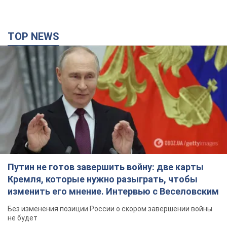
Кремля, которые нужно разыграть, чтобы
изменить его мнение. Интервью с Веселовским
Без изменения позиции России о скором завершении войны
не будет
3 години тому
23,2 т.
Дроны атаковали НПЗ в Нижнекамске: после
взрывов был виден дым. Видео
Местные жители активно публиковали фото и видео
3 години тому
3,8 т.
Украина готовит Чернобыль к очередной
попытке вторжения со стороны России –
медиа
Журналисты рассказали, что происходит в зоне
5 годин тому
16,7 т.