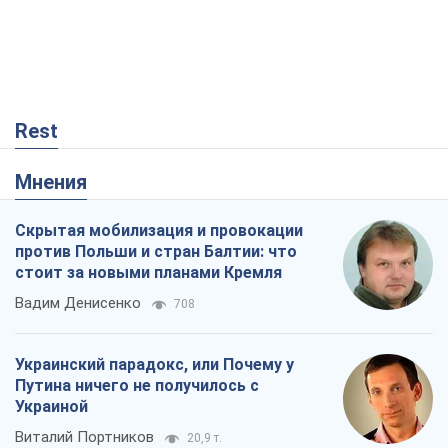
Украинский парадокс, или Почему у
Путина ничего не получилось с
Украиной
Виталий Портников
20,9 т.
РФ, говорит турецкий МИД, нанесет по
Украине ядерный удар (а Киев мэр
уничтожает и без этого)
Александр Кирш
621