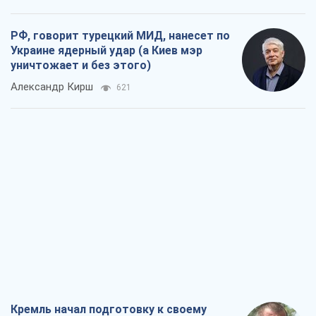
Кремль начал подготовку к своему
"последнему рывку"
Костянтин Машовець
7,6 т.
Дух Анкориджа окончательно
испарился
Виктор Андрусив
6,9 т.
Война и медиа: политика перешла в
соцсети, а СМИ играют по правилам
YouTube
Павел Казарин
3,7 т.