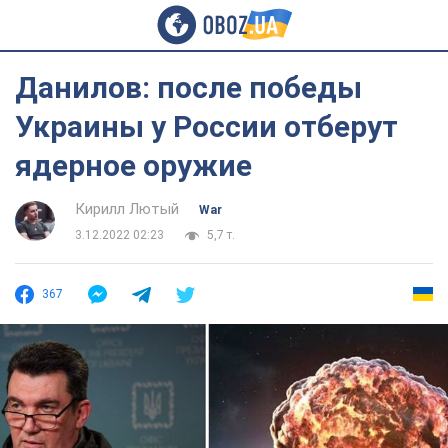
Данилов: после победы
Украины у России отберут
ядерное оружие
Кирилл Лютый
War
3.12.2022 02:23
5,7 т.
367