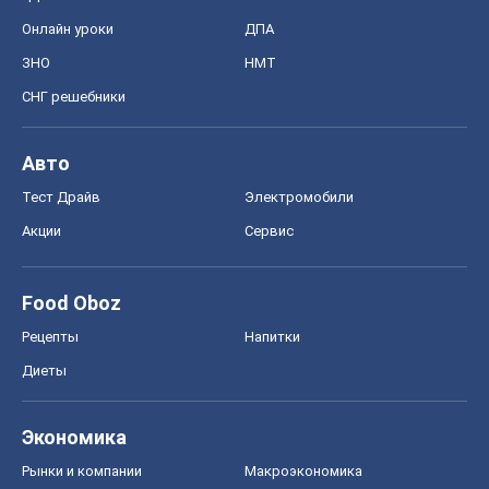
Экономика
Рынки и компании
Mакроэкономика
MedOboz
Новости медицины
MAMACLUB
Шоу
Афиша
Сплетни
Красота
Мода
Женский Журнал