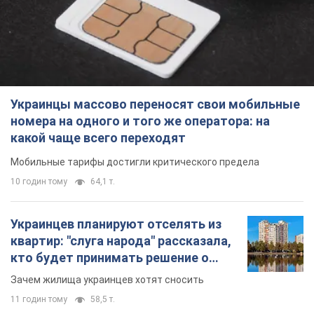
квартир: "слуга народа" рассказала,
кто будет принимать решение о
сносе домов
Зачем жилища украинцев хотят сносить
11 годин тому
58,5 т.
Украинцы массово покупают
дорогие новые авто: сколько стоит
самая популярная модель
Какие марки авто предпочитают приобретать
жители Украины
11 годин тому
37,7 т.