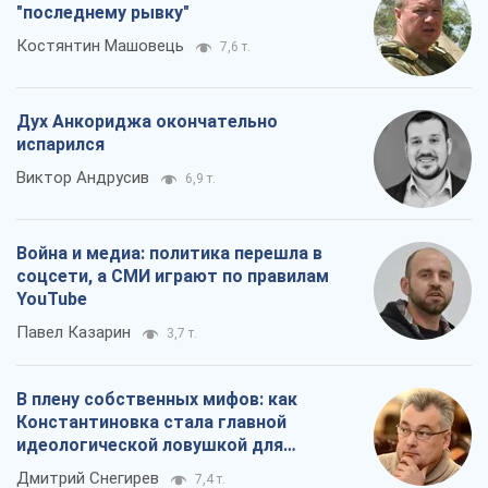
В плену собственных мифов: как
Константиновка стала главной
идеологической ловушкой для
российских оккупантов
Дмитрий Снегирев
7,4 т.
Все мнения
О компании
Команда
Правовая информация
Политика
конфиденциальности
Реклама на сайте
Документы
Редакционная политика
Журналисты OBOZ.UA на месте
событий