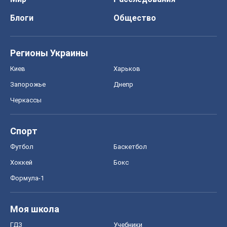
Формула-1
Моя школа
ГДЗ
Учебники
Онлайн уроки
ДПА
ЗНО
НМТ
СНГ решебники
Авто
Тест Драйв
Электромобили
Акции
Сервис
Food Oboz
Рецепты
Напитки
Диеты