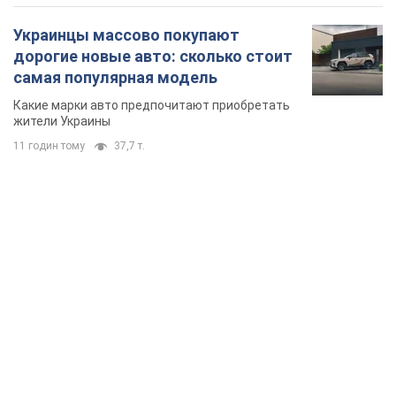
TOP NEWS
Путин не готов завершить войну: две карты