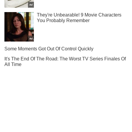
Подпишись на Telegram-канал и посмотри, что будет
дальше!
Подписаться
Подписаться
Данилов: после победы...
Важное